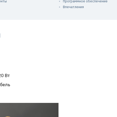
енты
Программное обеспечение
Впечатления
и
20 Вт
абель