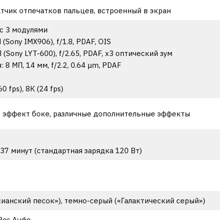
тчик отпечатков пальцев, встроенный в экран
с 3 модулями
(Sony IMX906), f/1.8, PDAF, OIS
(Sony LYT-600), f/2.65, PDAF, х3 оптический зум
8 МП, 14 мм, f/2.2, 0.64 μm, PDAF
 fps), 8К (24 fps)
AF эффект боке, различные дополнительные эффекты
 37 минут (стандартная зарядка 120 Вт)
ианский песок»), темно-серый («Галактический серый»)
Res Audio