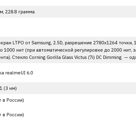
мм, 228.8 грамма
кран LTPO от Samsung, 2.5D, разрешение 2780х1264 точки, 1
до 1000 нит (при автоматической регулировке до 2000 нит, 
та). Стекло Corning Gorilla Glass Victus (7i) DC Dimming — 
ка realmeUI 6.0
1 (3 нм)
т в России)
т в России)