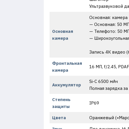
Ультразвуковой да
Основная: камера 
— Основная: 50 МП 
Основная
— Телефото: 50 МП 
камера
— Широкоугольная: 
Запись 4К видео (60
Фронтальная
16 МП, f/2.45, PD
камера
Si-C 6500 мАч
Аккумулятор
Полная зарядка за
Степень
IP69
защиты
Цвета
Оранжевый («Марс
Звук
Два динамика, Hi-