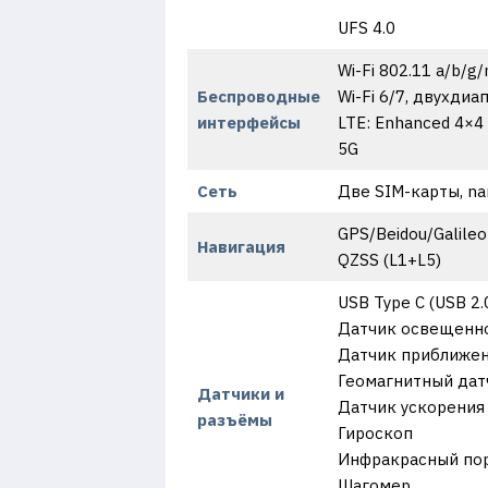
UFS 4.0
Wi-Fi 802.11 a/b/g/
Беспроводные
Wi-Fi 6/7, двухдиа
интерфейсы
LTE: Enhanced 4×4
5G
Сеть
Две SIM-карты, n
GPS/Beidou/Galileo
Навигация
QZSS (L1+L5)
USB Type C (USB 2.
Датчик освещенно
Датчик приближе
Геомагнитный дат
Датчики и
Датчик ускорения
разъёмы
Гироскоп
Инфракрасный по
Шагомер