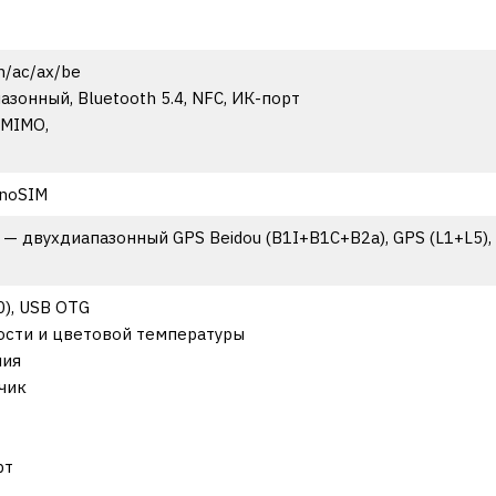
n/ac/ax/be
пазонный, Bluetooth 5.4, NFC, ИК-порт
 MIMO,
anoSIM
 — двухдиапазонный GPS Beidou (B1I+B1C+B2a), GPS (L1+L5), G
0), USB OTG
сти и цветовой температуры
ния
чик
рт