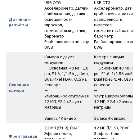
USB OTG
USB OTG
Акселерометр, датчик
Акселерометр, датчик
приближения, датчик
приближения, датчик
Датчики и
освещенности,
освещенности,
разъёмы
гироскоп,
гироскоп,
геомагнитный датчик,
геомагнитный датчик,
барометр
барометр
Разблокировка по лицу
Разблокировка по лицу
UWB
UWB
Камера с двумя
Камера с двумя
модулями
модулями
— Основная: 48 МП, 1.0
— Основная: 48 МП, 1.0
μm, F1.6, 1/1.56 дюйма,
μm, F1.6, 1/1.56 дюйма,
Dual Pixel PDAF, OIS на
Dual Pixel PDAF, OIS на
Основная
сенсоре
сенсоре
камера
—
—
Ультраширокоугольная:
Ультраширокоугольная
12 МП, F2.4 х2 зум с
12 МП, F2.4 х2 зум с
матрицы
матрицы
Запись 4К видео
Запись 4К видео
12 МП (f/1.9), PDAF
12 МП (f/1.9), PDAF
Эффект боке,
Эффект боке,
Фронтальная