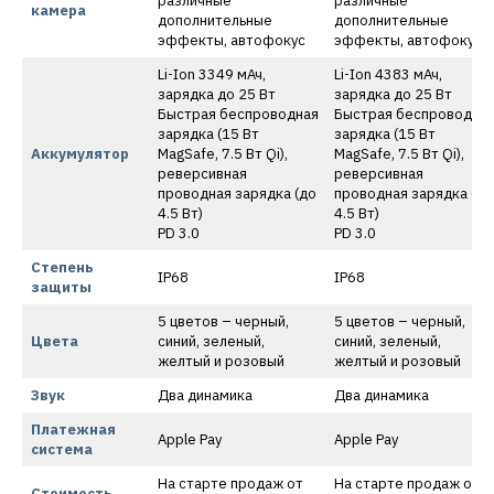
различные
различные
камера
дополнительные
дополнительные
эффекты, автофокус
эффекты, автофокус
Li-Ion 3349 мАч,
Li-Ion 4383 мАч,
зарядка до 25 Вт
зарядка до 25 Вт
Быстрая беспроводная
Быстрая беспроводна
зарядка (15 Вт
зарядка (15 Вт
Аккумулятор
MagSafe, 7.5 Вт Qi),
MagSafe, 7.5 Вт Qi),
реверсивная
реверсивная
проводная зарядка (до
проводная зарядка (до
4.5 Вт)
4.5 Вт)
PD 3.0
PD 3.0
Степень
IP68
IP68
защиты
5 цветов – черный,
5 цветов – черный,
Цвета
синий, зеленый,
синий, зеленый,
желтый и розовый
желтый и розовый
Звук
Два динамика
Два динамика
Платежная
Apple Pay
Apple Pay
система
На старте продаж от
На старте продаж от
Стоимость