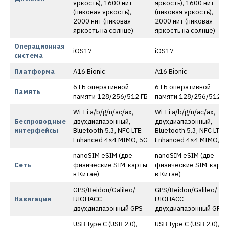
яркость), 1600 нит
яркость), 1600 нит
(пиковая яркость),
(пиковая яркость),
2000 нит (пиковая
2000 нит (пиковая
яркость на солнце)
яркость на солнце)
Операционная
iOS17
iOS17
система
Платформа
A16 Bionic
A16 Bionic
6 ГБ оперативной
6 ГБ оперативной
Память
памяти 128/256/512 ГБ
памяти 128/256/512 Г
Wi-Fi a/b/g/n/ac/ax,
Wi-Fi a/b/g/n/ac/ax,
Беспроводные
двухдиапазонный,
двухдиапазонный,
интерфейсы
Bluetooth 5.3, NFC LTE:
Bluetooth 5.3, NFC LTE:
Enhanced 4×4 MIMO, 5G
Enhanced 4×4 MIMO, 5
nanoSIM eSIM (две
nanoSIM eSIM (две
Сеть
физические SIM-карты
физические SIM-карты
в Китае)
в Китае)
GPS/Beidou/Galileo/
GPS/Beidou/Galileo/
Навигация
ГЛОНАСС —
ГЛОНАСС —
двухдиапазонный GPS
двухдиапазонный GPS
USB Type C (USB 2.0),
USB Type C (USB 2.0),