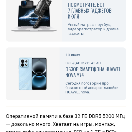
ПОСМОТРИТЕ, ВОТ
7 ГЛАВНЫХ ГАДЖЕТОВ
ИЮЛЯ
Умный матрас, ноутбук,
видеорегистратор и другие
гаджеты.
10 июля
ЭЛЬДАР МУРТАЗИН
ОБЗОР СМАРТФОНА HUAWEI
NOVA Y74
Сегодня поговорим про
бюджетный аппарат линейки
HUAWEI nova.
Оперативной памяти в базе 32 ГБ DDR5 5200 МГц
— довольно много. Хватает на игры, монтаж,
стрим-софт одновременно. SSD на 1 ТБ с PCIe