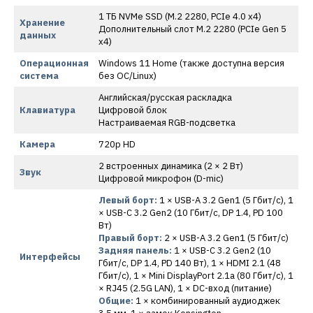
1 ТБ NVMe SSD (M.2 2280, PCIe 4.0 x4)
Хранение
Дополнительный слот M.2 2280 (PCIe Gen 5
данных
x4)
Операционная
Windows 11 Home (также доступна версия
система
без ОС/Linux)
Английская/русская раскладка
Клавиатура
Цифровой блок
Настраиваемая RGB-подсветка
Камера
720p HD
2 встроенных динамика (2 × 2 Вт)
Звук
Цифровой микрофон (D-mic)
Левый борт:
1 × USB-A 3.2 Gen1 (5 Гбит/с), 1
× USB-C 3.2 Gen2 (10 Гбит/с, DP 1.4, PD 100
Вт)
Правый борт:
2 × USB-A 3.2 Gen1 (5 Гбит/с)
Задняя панель:
1 × USB-C 3.2 Gen2 (10
Интерфейсы
Гбит/с, DP 1.4, PD 140 Вт), 1 × HDMI 2.1 (48
Гбит/с), 1 × Mini DisplayPort 2.1a (80 Гбит/с), 1
× RJ45 (2.5G LAN), 1 × DC-вход (питание)
Общие:
1 × комбинированный аудиоджек