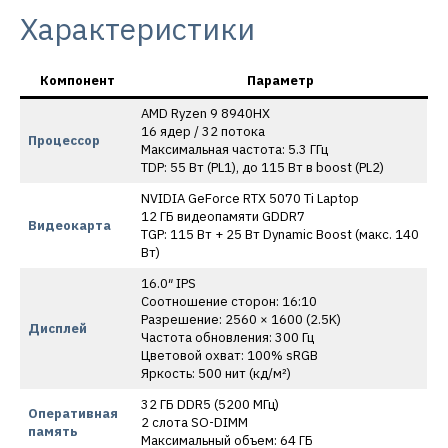
Характеристики
Компонент
Параметр
AMD Ryzen 9 8940HX
16 ядер / 32 потока
Процессор
Максимальная частота: 5.3 ГГц
TDP: 55 Вт (PL1), до 115 Вт в boost (PL2)
NVIDIA GeForce RTX 5070 Ti Laptop
12 ГБ видеопамяти GDDR7
Видеокарта
TGP: 115 Вт + 25 Вт Dynamic Boost (макс. 140
Вт)
16.0″ IPS
Соотношение сторон: 16:10
Разрешение: 2560 × 1600 (2.5K)
Дисплей
Частота обновления: 300 Гц
Цветовой охват: 100% sRGB
Яркость: 500 нит (кд/м²)
32 ГБ DDR5 (5200 МГц)
Оперативная
2 слота SO-DIMM
память
Максимальный объем: 64 ГБ