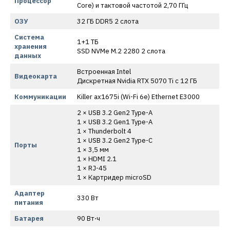
Процессор
Core) и тактовой частотой 2,70 ГГц
ОЗУ
32 ГБ DDR5 2 слота
Система
1+1 ТБ
хранения
SSD NVMe M.2 2280 2 слота
данных
Встроенная Intel
Видеокарта
Дискретная Nvidia RTX 5070 Ti с 12 ГБ
Коммуникации
Killer ax1675i (Wi-Fi 6e) Ethernet E3000
2 × USB 3.2 Gen2 Type-A
1 × USB 3.2 Gen1 Type-A
1 × Thunderbolt 4
1 × USB 3.2 Gen2 Type-C
Порты
1 × 3,5 мм
1 × HDMI 2.1
1 × RJ-45
1 × Картридер microSD
Адаптер
330 Вт
питания
Батарея
90 Вт⋅ч