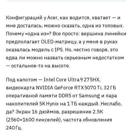
Конфигураций у Acer, как водится, хватает — и
мне досталась, можно сказать, одна из топовых.
Почему «одна из»? Все просто: вершина линейки
предполагает OLED‑матрицу, а у меня в руках
оказалась модель с IPS. Но, честно говоря, это
едва ли можно назвать серьезным недостатком
— остальное‑то на высоте.
Под капотом — Intel Core Ultra 9 275HX,
видеокарта NVIDIA GeForce RTX 5070 Ti, 32 ГБ
оперативной памяти DDR5 от Samsung и пара
накопителей SK Hynix на 1 ТБ каждый. Неслабо,
да? Экран 16 дюймов, разрешение 2.5К
(2560×1600 пикселей), частота обновления
240 Гц.