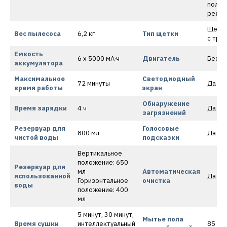
польз
режи
Щетка
Вес пылесоса
6,2 кг
Тип щетки
с тре
Емкость
6 x 5000 мА·ч
Двигатель
Бесще
аккумулятора
Максимальное
Светодиодный
72 минуты
Да
время работы
экран
Обнаружение
Время зарядки
4 ч
Да
загрязнений
Резервуар для
Голосовые
800 мл
Да
чистой воды
подсказки
Вертикальное
положение: 650
Резервуар для
мл
Автоматическая
использованной
Да
Горизонтальное
очистка
воды
положение: 400
мл
5 минут, 30 минут,
Мытье пола
Время сушки
интеллектуальный
85 °C