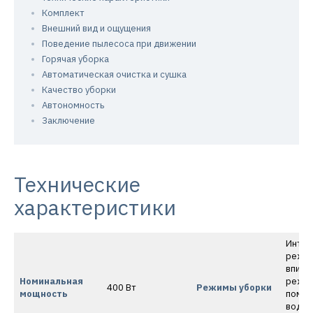
Комплект
Внешний вид и ощущения
Поведение пылесоса при движении
Горячая уборка
Автоматическая очистка и сушка
Качество уборки
Автономность
Заключение
Технические
характеристики
Интел
режим
впитыв
Номинальная
режим
400 Вт
Режимы уборки
мощность
помощ
воды,