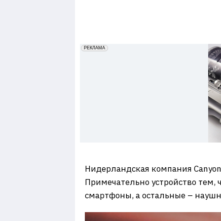
7
erid: 2VfnxxmNzs5
РЕКЛАМА
Нидерландская компания Canyon
Примечательно устройство тем, 
смартфоны, а остальные – наушн