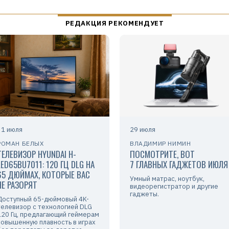
31 июля
29 июля
РОМАН БЕЛЫХ
ВЛАДИМИР НИМИН
ТЕЛЕВИЗОР HYUNDAI H-
ПОСМОТРИТЕ, ВОТ
LED65BU7011: 120 ГЦ DLG НА
7 ГЛАВНЫХ ГАДЖЕТОВ ИЮЛЯ
65 ДЮЙМАХ, КОТОРЫЕ ВАС
Умный матрас, ноутбук,
НЕ РАЗОРЯТ
видеорегистратор и другие
гаджеты.
Доступный 65-дюймовый 4K-
телевизор с технологией DLG
120 Гц, предлагающий геймерам
повышенную плавность в играх