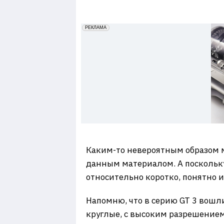
7
erid: 2VfnxxmNzs5
РЕКЛАМА
Каким-то невероятным образом м
данным материалом. А поскольку у
относительно коротко, понятно и
Напомню, что в серию GT 3 вошли
круглые, с высоким разрешение