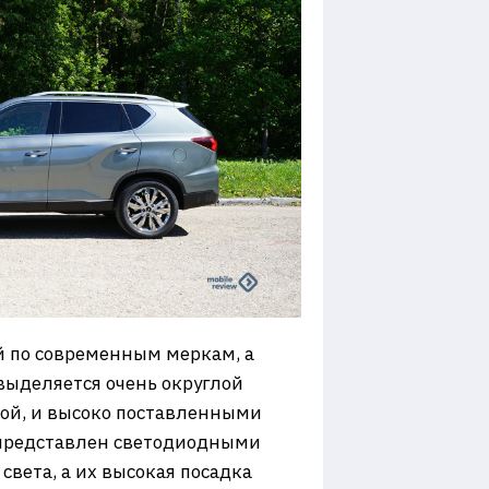
й по современным меркам, а
 выделяется очень округлой
кой, и высоко поставленными
т представлен светодиодными
вета, а их высокая посадка