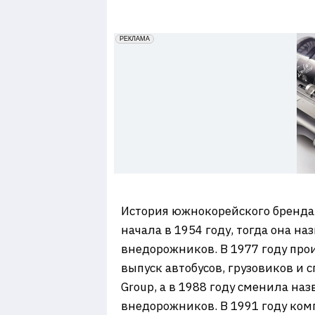
7
erid: 2VfnxxmNzs5
РЕКЛАМА
История южнокорейского бренда S
начала в 1954 году, тогда она н
внедорожников. В 1977 году про
выпуск автобусов, грузовиков и 
Group, а в 1988 году сменила на
внедорожников. В 1991 году ко