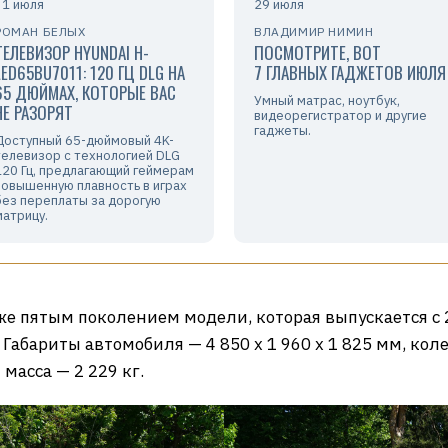
31 июля
29 июля
РОМАН БЕЛЫХ
ВЛАДИМИР НИМИН
ТЕЛЕВИЗОР HYUNDAI H-
ПОСМОТРИТЕ, ВОТ
LED65BU7011: 120 ГЦ DLG НА
7 ГЛАВНЫХ ГАДЖЕТОВ ИЮЛЯ
65 ДЮЙМАХ, КОТОРЫЕ ВАС
Умный матрас, ноутбук,
НЕ РАЗОРЯТ
видеорегистратор и другие
гаджеты.
Доступный 65-дюймовый 4K-
телевизор с технологией DLG
120 Гц, предлагающий геймерам
повышенную плавность в играх
без переплаты за дорогую
матрицу.
е пятым поколением модели, которая выпускается с 2
абариты автомобиля — 4 850 х 1 960 х 1 825 мм, кол
масса — 2 229 кг.