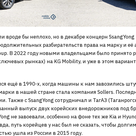
и вроде бы неплохо, но в декабре концерн SsangYong
родолжительных разбирательств права на марку и её
up. В 2022 году новыми владельцами было принято 
лючевых рынках) на KG Mobility, и уже в этом вариант
лся ещё в 1990-х, когда машины к нам завозились штуч
ки в нашей стране стала компания Sollers. Последн
и. Также с SsangYong сотрудничал и ТагАЗ (Таганрог
анный выпуск двух корейских внедорожников под б
ng не завоевали, особенно на фоне тех же Kia и Hyun
вда, путь корейцев у нас был не сказать, чтобы долги
стью ушла из России в 2015 году.