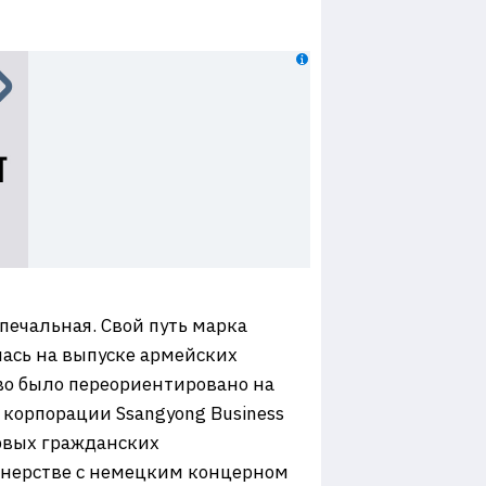
печальная. Свой путь марка
лась на выпуске армейских
тво было переориентировано на
 корпорации Ssangyong Business
ервых гражданских
тнерстве с немецким концерном