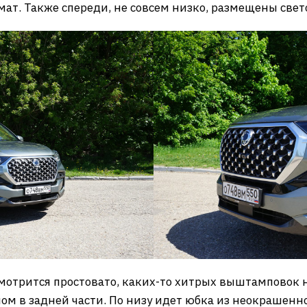
ат. Также спереди, не совсем низко, размещены све
отрится простовато, каких-то хитрых выштамповок на
м в задней части. По низу идет юбка из неокрашенно