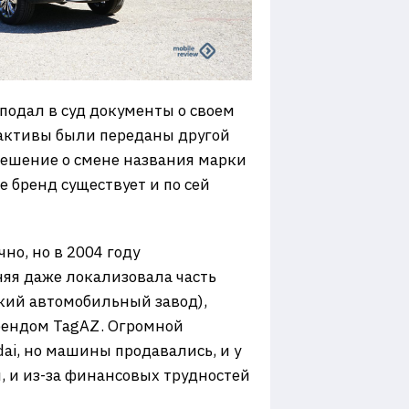
 подал в суд документы о своем
 активы были переданы другой
решение о смене названия марки
е бренд существует и по сей
но, но в 2004 году
яя даже локализовала часть
ский автомобильный завод),
рендом TagAZ. Огромной
dai, но машины продавались, и у
м, и из-за финансовых трудностей