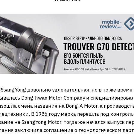
11 ИЮЛЯ 2025
sangYong довольно увлекательная, но в то же время 
азывалась Dong-hwan Motor Company и специализирова
изошла смена названия на Dong-A Motor, а производс
спецтехники. В 1986 году марка перешла под контроль
звание на SsangYong Motor, тогда же начался выпуск п
мпания заключила соглашение о технологическом пар