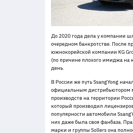
До 2020 года дела у компании шл
очередном банкротстве. После п
южнокорейской компании KG Gro
(по причине плохого имиджа на к
день.
В России же путь SsangYong нача
официальным дистрибьютором мар
производств на территории Росси
который производил лицензиров
популярности автомобили SsangYo
них даже была своя фанбаза. Пра
марки и группы Sollers она полно