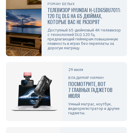
РОМАН БЕЛЫХ
ТЕЛЕВИЗОР HYUNDAI H-LED65BU7011:
120 ГЦ DLG НА 65 ДЮЙМАХ,
КОТОРЫЕ ВАС НЕ РАЗОРЯТ
Доступный 65-дюймовый 4K-телевизор
с технологией DLG 120 Гц,
предлагающий геймерам повышенную
плавность в играх без переплаты за
дорогую матрицу.
29 июля
ВЛАДИМИР НИМИН
ПОСМОТРИТЕ, ВОТ
7 ГЛАВНЫХ ГАДЖЕТОВ
ИЮЛЯ
Умный матрас, ноутбук,
видеорегистратор и другие
гаджеты.