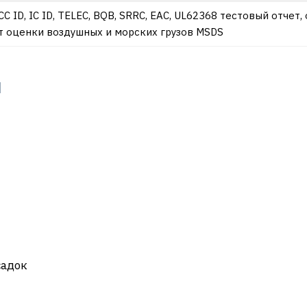
CC ID, IC ID, TELEC, BQB, SRRC, EAC, UL62368 тестовый отчет, 
 оценки воздушных и морских грузов MSDS
и
садок