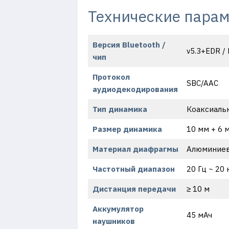
Технические пара
Версия Bluetooth /
v5.3+EDR /
чип
Протокол
SBC/AAC
аудиодекодирования
Тип динамика
Коаксиаль
Размер динамика
10 мм + 6 
Материал диафрагмы
Алюминиево
Частотный диапазон
20 Гц ~ 20 
Дистанция передачи
≥ 10 м
Аккумулятор
45 мАч
наушников