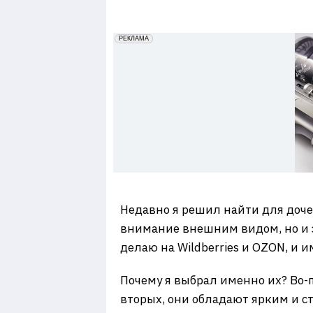
7
erid: 2VfnxxmNzs5
РЕКЛАМА
Недавно я решил найти для доч
внимание внешним видом, но и з
делаю на Wildberries и OZON, и 
Почему я выбрал именно их? Во-
вторых, они обладают ярким и с