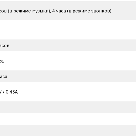
сов (в режиме музыки), 4 часа (в режиме звонков)
асов
са
часа
 / 0.45A