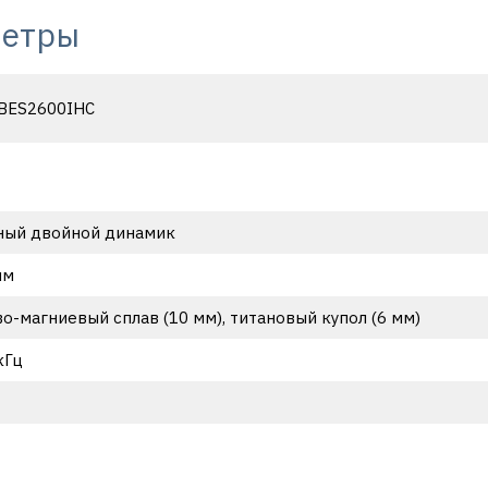
метры
 BES2600IHC
ный двойной динамик
мм
-магниевый сплав (10 мм), титановый купол (6 мм)
кГц