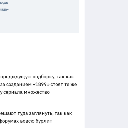
 Ryan
вица»
 предыдущую подборку, так как
 за созданием «1899» стоят те же
о у сериала множество
ешают туда заглянуть, так как
 форумах вовсю бурлит