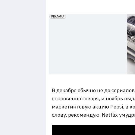
7
erid: 2VfnxxmNzs5
РЕКЛАМА
В декабре обычно не до сериалов
откровенно говоря, и ноябрь вы
маркетинговую акцию Pepsi, в ко
слову, рекомендую. Netflix умуд