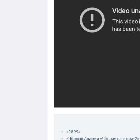
«1899»
«Чёрный Адам» и «Чёрная пантера-2»