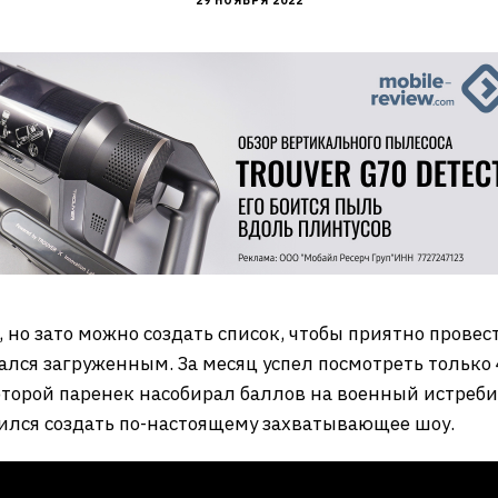
29 НОЯБРЯ 2022
, но зато можно создать список, чтобы приятно прове
дался загруженным. За месяц успел посмотреть тольк
торой паренек насобирал баллов на военный истребите
рился создать по-настоящему захватывающее шоу.