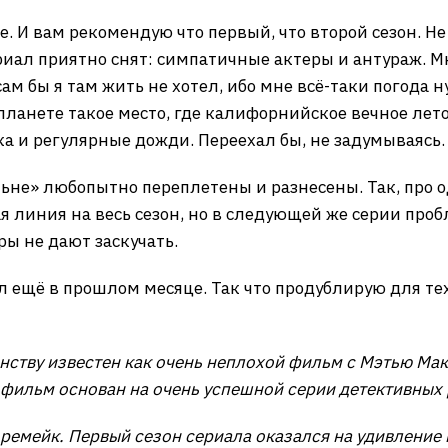
. И вам рекомендую что первый, что второй сезон. Не 
риал приятно снят: симпатичные актеры и антураж. М
ам бы я там жить не хотел, ибо мне всё-таки погода н
 планете такое место, где калифорнийское вечное лето
ка и регулярные дожди. Переехал бы, не задумываясь.
не» любопытно переплетены и разнесены. Так, про о
я линия на весь сезон, но в следующей же серии про
ры не дают заскучать.
 ещё в прошлом месяце. Так что продублирую для тех,
ству известен как очень неплохой фильм с Мэтью Макк
 фильм основан на очень успешной серии детективных
и ремейк. Первый сезон сериала оказался на удивление