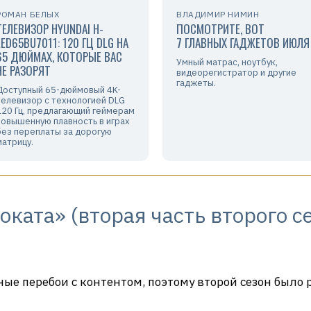
РОМАН БЕЛЫХ
ВЛАДИМИР НИМИН
ТЕЛЕВИЗОР HYUNDAI H-
ПОСМОТРИТЕ, ВОТ
LED65BU7011: 120 ГЦ DLG НА
7 ГЛАВНЫХ ГАДЖЕТОВ ИЮЛЯ
65 ДЮЙМАХ, КОТОРЫЕ ВАС
Умный матрас, ноутбук,
НЕ РАЗОРЯТ
видеорегистратор и другие
гаджеты.
Доступный 65-дюймовый 4K-
телевизор с технологией DLG
120 Гц, предлагающий геймерам
повышенную плавность в играх
без переплаты за дорогую
матрицу.
ката» (вторая часть второго с
нные перебои с контентом, поэтому второй сезон было 