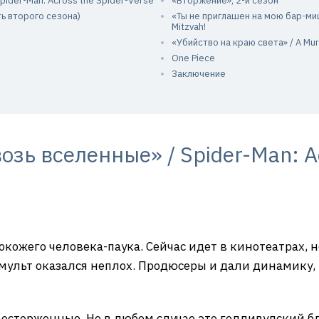
pider-Man: Across the Spider-Verse
«Вторжение», 2-й сезон
ть второго сезона)
«Ты не приглашен на мою бар-мицв
Mitzvah!
«Убийство на краю света» / A Murd
One Piece
Заключение
озь вселенные» / Spider-Man: Ac
ожего человека-паука. Сейчас идет в кинотеатрах, но
мульт оказался неплох. Продюсеры и дали динамику, 
восторженные. Но в любом случае это голливудский б