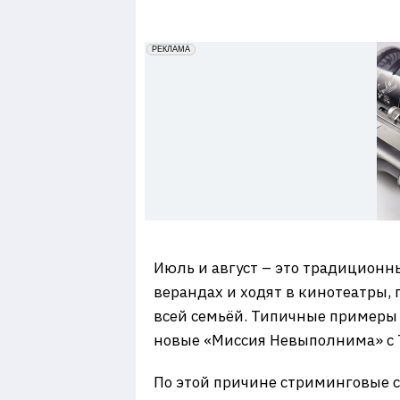
7
erid: 2VfnxxmNzs5
РЕКЛАМА
Июль и август – это традиционны
верандах и ходят в кинотеатры,
всей семьёй. Типичные примеры 
новые «Миссия Невыполнима» с 
По этой причине стриминговые се