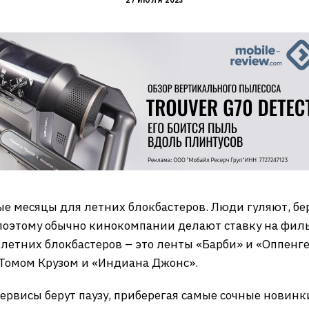
27 ИЮЛЯ 2023
е месяцы для летних блокбастеров. Люди гуляют, беру
 поэтому обычно кинокомпании делают ставку на фил
летних блокбастеров – это ленты «Барби» и «Оппенге
Томом Крузом и «Индиана Джонс».
рвисы берут паузу, приберегая самые сочные новинки