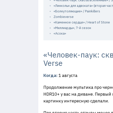
«Человек-паук: сквозь вселенные» / S
«Линкольн для адвоката» (вторая час
«Болеутоляющие» / Painkillers
Zombieverse
«Каменное сердце» / Heart of Stone
«Миллиарды», 7-й сезон
«Асока»
«Человек-паук: скв
Verse
Когда:
1 августа
Продолжение мультика про чернок
HDR10+ у вас на диване. Первый 
картинку интересную сделали.
Про вторую часть отзывы менее 