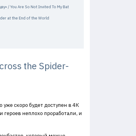
у» / You Are So Not Invited To My Bat
er at the End of the World
ross the Spider-
 уже скоро будет доступен в 4К
и героев неплохо проработали, и
локбастер, который можно