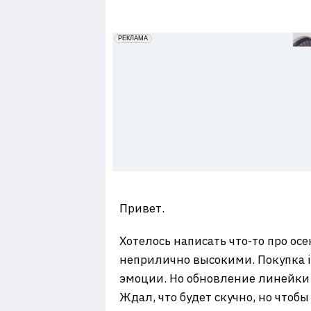
7
erid: 2VfnxxmNzs5
РЕКЛАМА
Привет.
Хотелось написать что-то про ос
неприлично высокими. Покупка i
эмоции. Но обновление линейки 
Ждал, что будет скучно, но чтоб