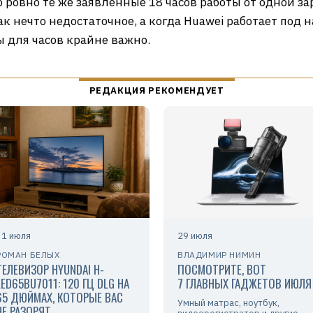
то ровно те же заявленные 18 часов работы от одной з
 нечто недостаточное, а когда Huawei работает под н
ы для часов крайне важно.
31 июля
29 июля
РОМАН БЕЛЫХ
ВЛАДИМИР НИМИН
ТЕЛЕВИЗОР HYUNDAI H-
ПОСМОТРИТЕ, ВОТ
LED65BU7011: 120 ГЦ DLG НА
7 ГЛАВНЫХ ГАДЖЕТОВ ИЮЛЯ
65 ДЮЙМАХ, КОТОРЫЕ ВАС
Умный матрас, ноутбук,
НЕ РАЗОРЯТ