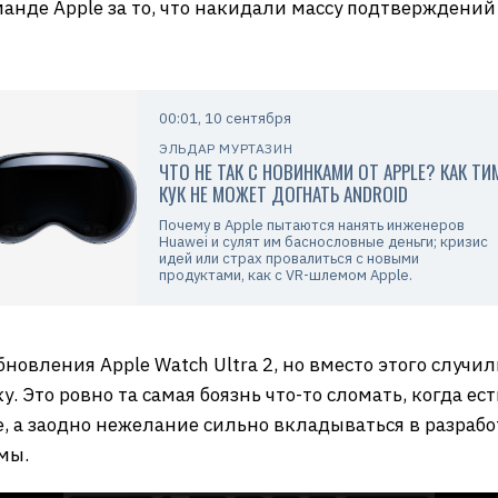
оманде Apple за то, что накидали массу подтверждени
00:01, 10 сентября
ЭЛЬДАР МУРТАЗИН
ЧТО НЕ ТАК С НОВИНКАМИ ОТ APPLE? КАК ТИ
КУК НЕ МОЖЕТ ДОГНАТЬ ANDROID
Почему в Apple пытаются нанять инженеров
Huawei и сулят им баснословные деньги; кризис
идей или страх провалиться с новыми
продуктами, как с VR-шлемом Apple.
обновления Apple Watch Ultra 2, но вместо этого случ
. Это ровно та самая боязнь что-то сломать, когда ес
, а заодно нежелание сильно вкладываться в разработ
мы.