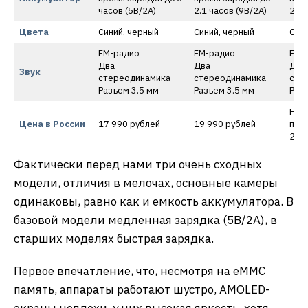
часов (5В/2А)
2.1 часов (9В/2А)
2.1 
Цвета
Синий, черный
Синий, черный
Сини
FM-радио
FM-радио
FM-
Два
Два
Два
Звук
стереодинамика
стереодинамика
сте
Разъем 3.5 мм
Разъем 3.5 мм
Разъ
Неи
Цена в России
17 990 рублей
19 990 рублей
пре
22 т
Фактически перед нами три очень сходных
модели, отличия в мелочах, основные камеры
одинаковы, равно как и емкость аккумулятора. В
базовой модели медленная зарядка (5В/2А), в
старших моделях быстрая зарядка.
Первое впечатление, что, несмотря на eMMC
память, аппараты работают шустро, AMOLED-
экраны неплохи, у них высокая яркость, хотя