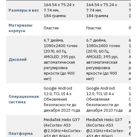
164.54 x 75.24 x
164.54 x 75.24 x
164.
Размеры и вес
7.74 мм,
7.74 мм,
7.74
184 грамма
184 грамма
184
Материалы
Пластик
Пластик
Пла
корпуса
6.7 дюйма,
6.7 дюйма,
6.7 
1080х2400 точек
1080х2400 точек
108
(20:9), 60 Гц,
(20:9), 60 Гц,
(20:9
AMOLED, 395 ppi,
AMOLED, 395 ppi,
AMOL
Дисплей
автоматическая
автоматическая
авт
регулировка
регулировка
рег
яркости (до 900
яркости (до 900
ярко
нит)
нит)
нит)
Google Android
Google Android
Goog
12.0, TCL UI 4.x
12.0, TCL UI 4.x
12.0
Операционная
Обновления
Обновления
Обн
система
безопасности до
безопасности до
без
декабря 2023 года
декабря 2023 года
дек
MediaTek Helio G37
MediaTek Helio G37
Medi
(4xCortex-A53
(4xCortex-A53
700 
@2.3GHz+4xCortex-
@2.3GHz+4xCortex-
Платформа
@2.
A53 @1.8GHz)
A53 @1.8GHz)