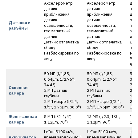
Акселерометр,
Акселерометр,
дат
датчик
датчик
при
приближения,
приближения,
дат
датчик
датчик
осв
Датчики и
освещенности,
освещенности,
гиро
разъёмы
геомагнитный
геомагнитный
гео
датчик
датчик
дат
Датчик отпечатка
Датчик отпечатка
Датч
сбоку
сбоку
вст
Разблокировка по
Разблокировка по
экр
лицу
лицу
Раз
лицу
50 МП (f/1,85,
50 МП (f/1,85,
50 М
0.64μm, 1/2.76”,
0.64μm, 1/2.76”,
0.64
74.4°)
74.4°)
74.4
Основная
2 МП датчик
2 МП датчик
2 МП
камера
глубины
глубины
глу
2 МП макро (f/2.4,
2 МП макро (f/2.4,
2 МП
1/5”, 1.75μm, 88.8°)
1/5”, 1.75μm, 88.8°)
1/5”
Фронтальная
8 МП (f/2, 1/4”,
13 МП (f/2.3, 1/3”,
13 М
камера
1.12μm, 78°)
1.12μm, 96°)
1.12
Li-Ion 5100 мАч,
Li-Ion 5100 мАч,
Li-I
Аккумулятор
время зарядки до 3
время зарядки до
вре