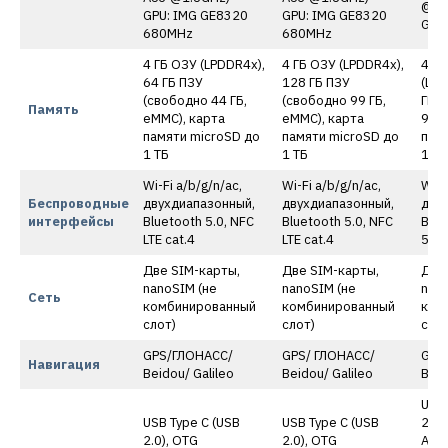
@2.
GPU: IMG GE8320
GPU: IMG GE8320
GPU
680MHz
680MHz
4 ГБ ОЗУ (LPDDR4x),
4 ГБ ОЗУ (LPDDR4x),
4 ГБ
64 ГБ ПЗУ
128 ГБ ПЗУ
(LPD
(свободно 44 ГБ,
(свободно 99 ГБ,
ГБ П
Память
eMMC), карта
eMMC), карта
99 Г
памяти microSD до
памяти microSD до
пам
1 ТБ
1 ТБ
1 ТБ
Wi-Fi a/b/g/n/ac,
Wi-Fi a/b/g/n/ac,
Wi-F
Беспроводные
двухдиапазонный,
двухдиапазонный,
дву
интерфейсы
Bluetooth 5.0, NFC
Bluetooth 5.0, NFC
Blue
LTE cat.4
LTE cat.4
5G
Две SIM-карты,
Две SIM-карты,
Две
nanoSIM (не
nanoSIM (не
nano
Сеть
комбинированный
комбинированный
ком
слот)
слот)
слот
GPS/ГЛОНАСС/
GPS/ ГЛОНАСС/
GPS
Навигация
Beidou/ Galileo
Beidou/ Galileo
Beid
USB 
USB Type C (USB
USB Type C (USB
2.0)
2.0), OTG
2.0), OTG
Акс