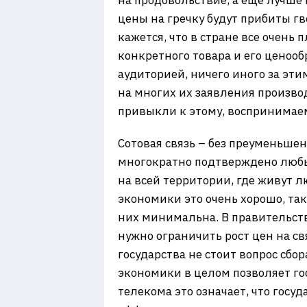
на продовольствие, а еще лучше
цены на гречку будут прибиты г
кажется, что в стране все очень 
конкретного товара и его ценоо
аудиторией, ничего иного за эти
на многих их заявления произво
привыкли к этому, воспринимаем
Сотовая связь – без преуменьшен
многократно подтверждено любы
на всей территории, где живут л
экономики это очень хорошо, так
них минимальна. В правительств
нужно ограничить рост цен на св
государства не стоит вопрос сбо
экономики в целом позволяет гос
телекома это означает, что госу