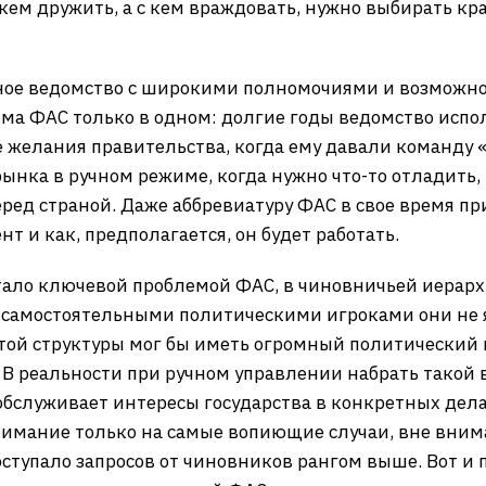
 кем дружить, а с кем враждовать, нужно выбирать кр
ное ведомство с широкими полномочиями и возможно
ма ФАС только в одном: долгие годы ведомство испо
 желания правительства, когда ему давали команду
нка в ручном режиме, когда нужно что-то отладить, 
еред страной. Даже аббревиатуру ФАС в свое время п
нт и как, предполагается, он будет работать.
тало ключевой проблемой ФАС, в чиновничьей иерарх
о самостоятельными политическими игроками они не
той структуры мог бы иметь огромный политический ве
м. В реальности при ручном управлении набрать такой 
 обслуживает интересы государства в конкретных дела
нимание только на самые вопиющие случаи, вне вним
оступало запросов от чиновников рангом выше. Вот и 