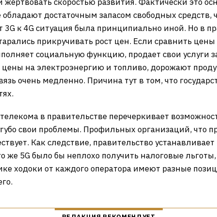
 жертвовать скоростью развития. Фактически это осн
е обладают достаточным запасом свободных средств, 
т 3G к 4G ситуация была принципиально иной. Но в п
арались прикручивать рост цен. Если сравнить цены 
выполняет социальную функцию, продает свои услуги 
т цены на электроэнергию и топливо, дорожают продук
зь очень медленно. Причина тут в том, что государст
тях.
телекома в правительстве перечеркивает возможност
губо свои проблемы. Профильных организаций, что 
ествует. Как следствие, правительство устанавливает
го же 5G было бы неплохо получить налоговые льготы
тике ходоки от каждого оператора имеют разные пози
его.