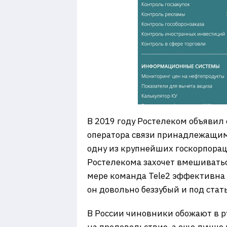
В 2019 году Ростелеком объявил 
оператора связи принадлежащим г
одну из крупнейших госкорпорац
Ростелекома захочет вмешиватьс
мере команда Tele2 эффективна 
он довольно беззубый и под стать
В России чиновники обожают в 