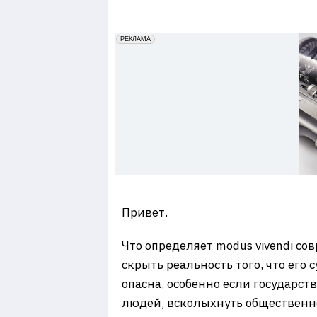
7
erid: 2VfnxxmNzs5
РЕКЛАМА
Привет.
Что определяет modus vivendi с
скрыть реальность того, что его
опасна, особенно если государс
людей, всколыхнуть общественно