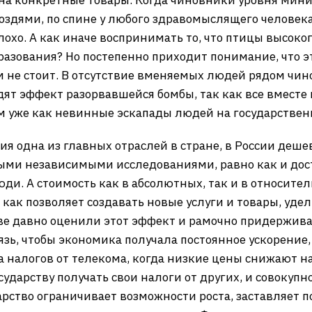
 на конкретные товары. Когда чиновники уровня мини
воздями, по спине у любого здравомыслящего человека
плохо. А как иначе воспринимать то, что птицы высок
бразования? Но постепенно приходит понимание, что э
м не стоит. В отсутствие вменяемых людей рядом чин
дят эффект разорвавшейся бомбы, так как все вместе
 уже как невинные эскапады людей на государствен
ия одна из главных отраслей в стране, в России дешев
ми независимыми исследованиями, равно как и досту
юди. А стоимость как в абсолютных, так и в относит
 как позволяет создавать новые услуги и товары, удел
е давно оценили этот эффект и рамочно придерживаю
язь, чтобы экономика получала постоянное ускорение
ра налогов от телекома, когда низкие цены снижают н
ударству получать свои налоги от других, и совокупн
дарство ограничивает возможности роста, заставляет 