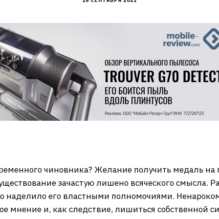
16 СЕНТЯБРЯ 2021
овременного чиновника? Желание получить медаль на г
 существование зачастую лишено всяческого смысла. 
тво наделило его властными полномочиями. Ненарок
е мнение и, как следствие, лишиться собственной си