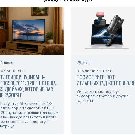
31 июля
29 июля
РОМАН БЕЛЫХ
ВЛАДИМИР НИМИН
ТЕЛЕВИЗОР HYUNDAI H-
ПОСМОТРИТЕ, ВОТ
LED65BU7011: 120 ГЦ DLG НА
7 ГЛАВНЫХ ГАДЖЕТОВ ИЮЛЯ
65 ДЮЙМАХ, КОТОРЫЕ ВАС
Умный матрас, ноутбук,
НЕ РАЗОРЯТ
видеорегистратор и другие
гаджеты.
Доступный 65-дюймовый 4K-
телевизор с технологией DLG
120 Гц, предлагающий геймерам
повышенную плавность в играх
без переплаты за дорогую
матрицу.