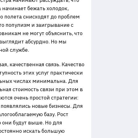
стра начинают рассуждать, что
 начинает бежать холодок,
ого полета снисходят до проблем
то популизм и заигрывание с
овникам не могут объяснить, что
 выглядит абсурдно. Но мы
ной службе.
ая, качественная связь. Качество
пность этих услуг практически
ельных числах минимальна. Для
ьная стоимость связи при этом в
тся очень простой стратегии:
, появлялись новые бизнесы. Для
алогооблагаемую базу. Рост
о они будут выше. Но для
постоянно искать большую