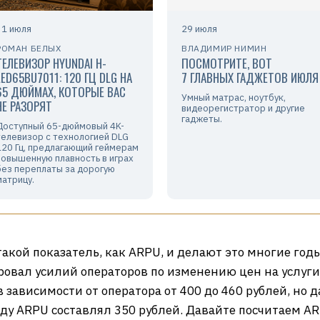
31 июля
29 июля
РОМАН БЕЛЫХ
ВЛАДИМИР НИМИН
ТЕЛЕВИЗОР HYUNDAI H-
ПОСМОТРИТЕ, ВОТ
LED65BU7011: 120 ГЦ DLG НА
7 ГЛАВНЫХ ГАДЖЕТОВ ИЮЛЯ
65 ДЮЙМАХ, КОТОРЫЕ ВАС
Умный матрас, ноутбук,
НЕ РАЗОРЯТ
видеорегистратор и другие
гаджеты.
Доступный 65-дюймовый 4K-
телевизор с технологией DLG
120 Гц, предлагающий геймерам
повышенную плавность в играх
без переплаты за дорогую
матрицу.
кой показатель, как ARPU, и делают это многие годы,
ровал усилий операторов по изменению цен на услуги 
 зависимости от оператора от 400 до 460 рублей, но 
году ARPU составлял 350 рублей. Давайте посчитаем A