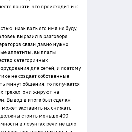
сте понять, что происходит и к
тью, называть его имя не буду,
Человек выразил в разговоре
ператоров связи давно нужно
рные аппетиты, выплаты
ество категоричных
орудования для сетей, и поэтому
ике не создает собственные
ть минут общения, то получается
х грехах, они жируют на
и. Вывод в итоге был сделан
 может заставить их снижать
 должны стоить меньше 400
умности в лозунгах речи не шло,
то операторы снизили цены, а