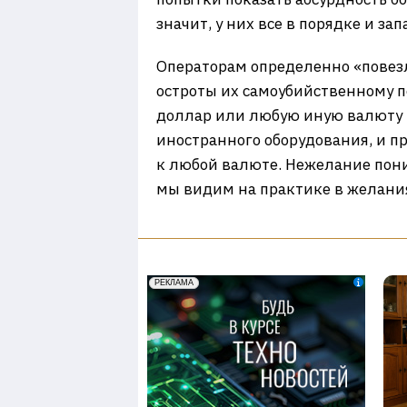
значит, у них все в порядке и за
Операторам определенно «повезл
остроты их самоубийственному п
доллар или любую иную валюту и
иностранного оборудования, и п
к любой валюте. Нежелание поним
мы видим на практике в желани