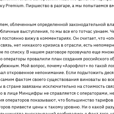
у Premium. Пиршество в разгаре, а мы попытаемся вме
лем, облеченным определенной законодательной влас
убличные выступления, то мы все его тотчас узнаем. 
я постоянно вижу в комментариях. Он считает, что «о
связь, нет никакого кризиса в отрасли, есть непоме
 по списку. В нашем разговоре прозвучало еще множ
 операторы провалили план создания российского об
бежным. Мой вопрос, почему «Аэрофлот» по такой лог
звал откровенное непонимание. Если подытожить деся
 самим фактом своего существования виноваты во все
ы в стране завязаны исключительно на стоимость связ
 в лице Минцифры не справляется с операторами, не
ия операторов показывают, что большинство тарифов
торов привести цены к такому уровню. Ни о какой раз
ольшинства высказываний разбивались о факт того, ч