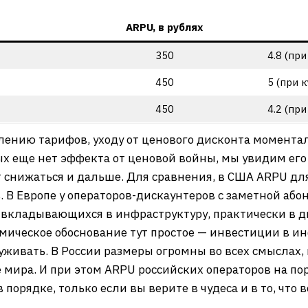
ARPU, в рублях
350
4.8 (при
450
5 (при к
450
4.2 (при
лению тарифов, уходу от ценового дисконта момент
х еще нет эффекта от ценовой войны, мы увидим его 
т снижаться и дальше. Для сравнения, в США ARPU дл
. В Европе у операторов-дискаунтеров с заметной абон
 вкладывающихся в инфраструктуру, практически в дв
омическое обоснование тут простое — инвестиции в ин
уживать. В России размеры огромны во всех смыслах,
 мира. И при этом ARPU российских операторов на по
 порядке, только если вы верите в чудеса и в то, что в