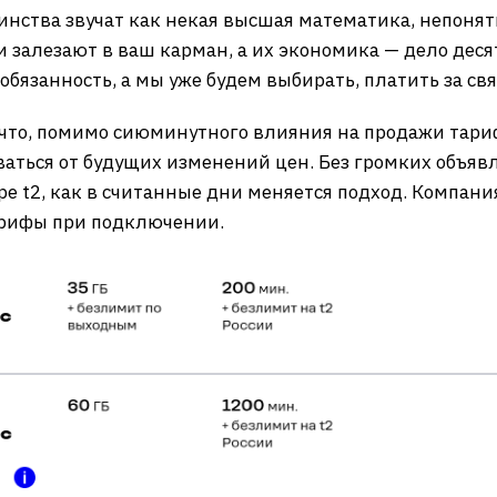
шинства звучат как некая высшая математика, непонят
и залезают в ваш карман, а их экономика — дело деся
я обязанность, а мы уже будем выбирать, платить за свя
 что, помимо сиюминутного влияния на продажи тари
аться от будущих изменений цен. Без громких объяв
е t2, как в считанные дни меняется подход. Компани
арифы при подключении.