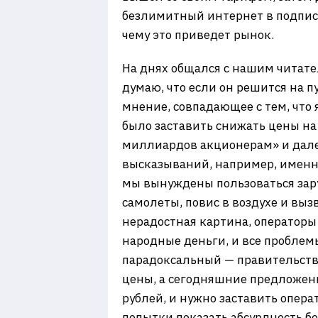
безлимитный интернет в подписк
чему это приведет рынок.
На днях общался с нашим читате
думаю, что если он решится на п
мнение, совпадающее с тем, что 
было заставить снижать цены на 
миллиардов акционерам» и далее
высказываний, например, именно
мы вынуждены пользоваться зару
самолеты, повис в воздухе и вы
нерадостная картина, операторы
народные деньги, и все проблем
парадоксальный — правительство
цены, а сегодняшние предложен
рублей, и нужно заставить опера
попытки показать абсурдность б