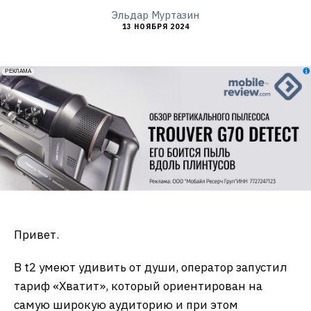
Эльдар Муртазин
13 НОЯБРЯ 2024
erid: 2VfnxxmNzs5
РЕКЛАМА
Привет.
В t2 умеют удивить от души, оператор запустил
тариф «Хватит», который ориентирован на
самую широкую аудиторию и при этом