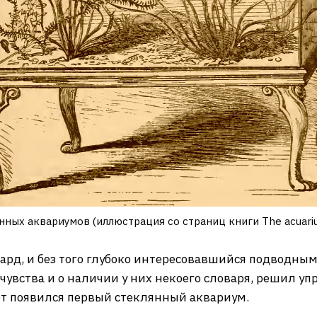
ных аквариумов (иллюстрация со страниц книги The acuariu
рд, и без того глубоко интересовавшийся подводны
чувства и о наличии у них некоего словаря, решил уп
вет появился первый стеклянный аквариум.