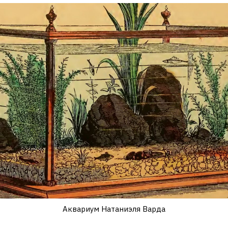
Аквариум Натаниэля Варда