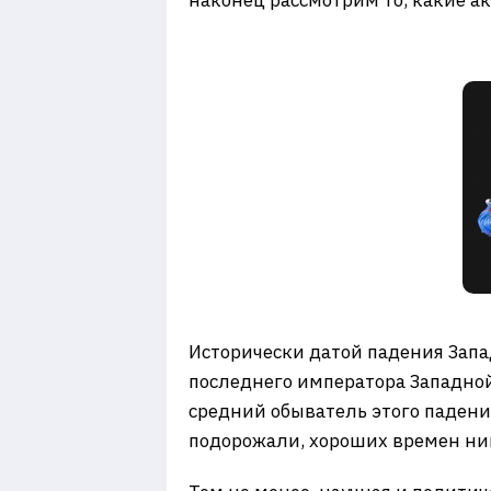
наконец рассмотрим то, какие а
Исторически датой падения Запа
последнего императора Западной
средний обыватель этого падения
подорожали, хороших времен никт