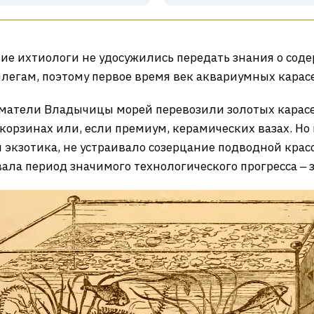
ие ихтиологи не удосужились передать знания о со
егам, поэтому первое время век аквариумных карасе
иматели Владычицы морей перевозили золотых карасе
корзинах или, если премиум, керамических вазах. Но
экзотика, не устраивало созерцание подводной красо
ала период значимого технологического прогресса ‒ 