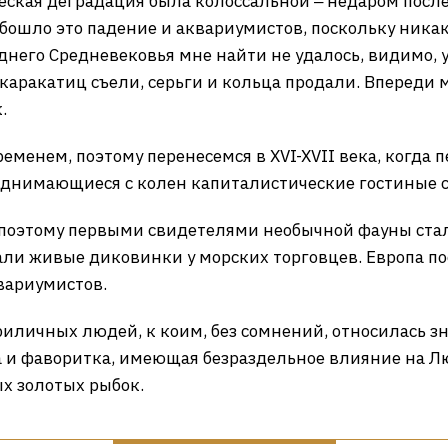
ческая деградация была колоссальной ‒ недаром посл
бошло это падение и аквариумистов, поскольку ника
днего Средневековья мне найти не удалось, видимо,
 каракатиц съели, серьги и кольца продали. Впереди
.
ременем, поэтому перенесемся в XVI-XVII века, когда 
однимающиеся с колен капиталистические гостиные с
, поэтому первыми свидетелями необычной фауны ста
али живые диковинки у морских торговцев. Европа по
вариумистов.
приличных людей, к коим, без сомнений, относилась 
 и фаворитка, имеющая безраздельное влияние на Л
х золотых рыбок.