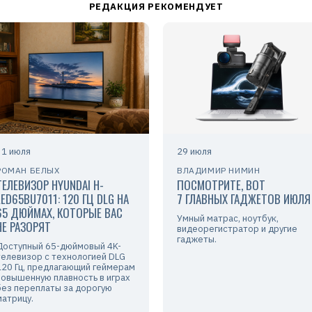
31 июля
29 июля
РОМАН БЕЛЫХ
ВЛАДИМИР НИМИН
ТЕЛЕВИЗОР HYUNDAI H-
ПОСМОТРИТЕ, ВОТ
LED65BU7011: 120 ГЦ DLG НА
7 ГЛАВНЫХ ГАДЖЕТОВ ИЮЛЯ
65 ДЮЙМАХ, КОТОРЫЕ ВАС
Умный матрас, ноутбук,
НЕ РАЗОРЯТ
видеорегистратор и другие
гаджеты.
Доступный 65-дюймовый 4K-
телевизор с технологией DLG
120 Гц, предлагающий геймерам
повышенную плавность в играх
без переплаты за дорогую
матрицу.