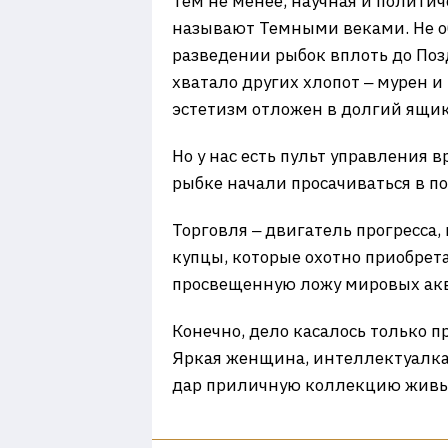
Тем не менее, научная и полити
называют Темными веками. Не о
разведении рыбок вплоть до Поз
хватало других хлопот ‒ мурен и
эстетизм отложен в долгий ящик
Но у нас есть пульт управления в
рыбке начали просачиваться в п
Торговля ‒ двигатель прогресса
купцы, которые охотно приобрет
просвещенную ложу мировых ак
Конечно, дело касалось только 
Яркая женщина, интеллектуалка
дар приличную коллекцию живы