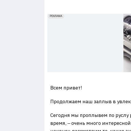
7
erid: 2VfnxxmNzs5
РЕКЛАМА
Всем привет!
Продолжаем наш заплыв в увлек
Сегодня мы проплывем по руслу 
время, ‒ очень много интересно