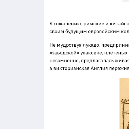
К сожалению, римские и китайск
своим будущим европейским колл
Не мудрствуя лукаво, предприн
«заводской» упаковке, плетеных 
несомненно, предлагалась живая 
а викторианская Англия пережив