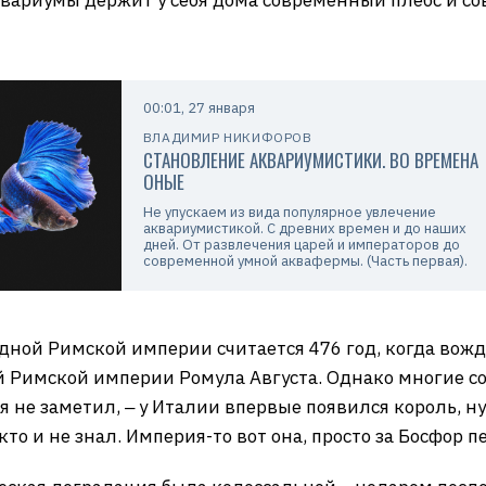
квариумы держит у себя дома современный плебс и с
00:01, 27 января
ВЛАДИМИР НИКИФОРОВ
СТАНОВЛЕНИЕ АКВАРИУМИСТИКИ. ВО ВРЕМЕНА
ОНЫЕ
Не упускаем из вида популярное увлечение
аквариумистикой. С древних времен и до наших
дней. От развлечения царей и императоров до
современной умной аквафермы. (Часть первая).
дной Римской империи считается 476 год, когда вожд
 Римской империи Ромула Августа. Однако многие с
 не заметил, ‒ у Италии впервые появился король, н
о и не знал. Империя-то вот она, просто за Босфор пе