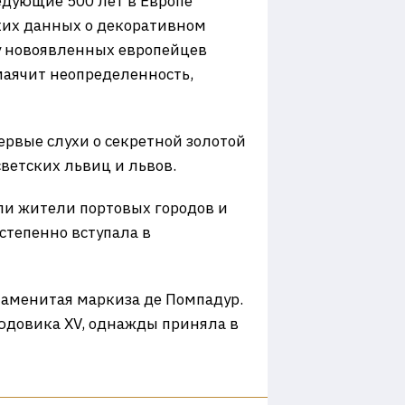
едующие 500 лет в Европе
ких данных о декоративном
 у новоявленных европейцев
 маячит неопределенность,
первые слухи о секретной золотой
ветских львиц и львов.
ли жители портовых городов и
степенно вступала в
знаменитая маркиза де Помпадур.
юдовика XV, однажды приняла в