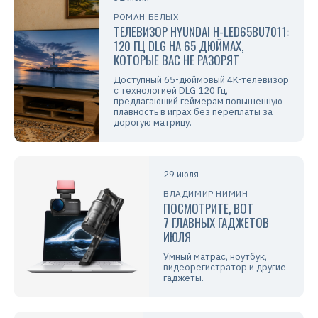
РОМАН БЕЛЫХ
ТЕЛЕВИЗОР HYUNDAI H-LED65BU7011:
120 ГЦ DLG НА 65 ДЮЙМАХ,
КОТОРЫЕ ВАС НЕ РАЗОРЯТ
Доступный 65-дюймовый 4K-телевизор
с технологией DLG 120 Гц,
предлагающий геймерам повышенную
плавность в играх без переплаты за
дорогую матрицу.
29 июля
ВЛАДИМИР НИМИН
ПОСМОТРИТЕ, ВОТ
7 ГЛАВНЫХ ГАДЖЕТОВ
ИЮЛЯ
Умный матрас, ноутбук,
видеорегистратор и другие
гаджеты.