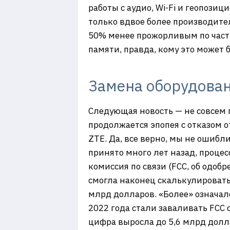
работы с аудио, Wi-Fi и геопози
только вдвое более производител
50% менее прожорливым по части
памяти, правда, кому это может 
Замена оборудован
Следующая новость — не совсем п
продолжается эпопея с отказом 
ZTE. Да, все верно, мы не ошибл
принято много лет назад, процес
комиссия по связи (FCC, об одо
смогла наконец скалькулировать,
млрд долларов. «Более» означал
2022 года стали заваливать FCC
цифра выросла до 5,6 млрд долла