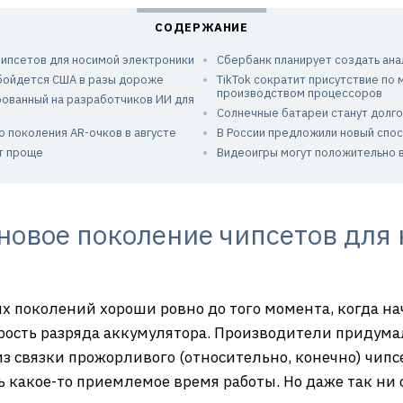
чипсетов для носимой электроники
Сбербанк планирует создать анал
обойдется США в разы дороже
TikTok сократит присутствие по
производством процессоров
ированный на разработчиков ИИ для
Солнечные батареи станут долг
о поколения AR-очков в августе
В России предложили новый спо
т проще
Видеоигры могут положительно в
новое поколение чипсетов для
 поколений хороши ровно до того момента, когда на
корость разряда аккумулятора. Производители придум
з связки прожорливого (относительно, конечно) чипс
 какое-то приемлемое время работы. Но даже так ни