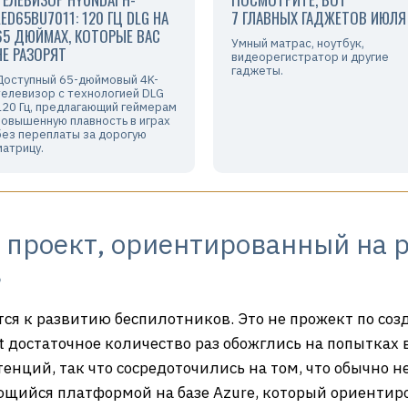
LED65BU7011: 120 ГЦ DLG НА
7 ГЛАВНЫХ ГАДЖЕТОВ ИЮЛЯ
65 ДЮЙМАХ, КОТОРЫЕ ВАС
Умный матрас, ноутбук,
НЕ РАЗОРЯТ
видеорегистратор и другие
гаджеты.
Доступный 65-дюймовый 4K-
телевизор с технологией DLG
120 Гц, предлагающий геймерам
повышенную плавность в играх
без переплаты за дорогую
матрицу.
ет проект, ориентированный на
в
ся к развитию беспилотников. Это не прожект по соз
ft достаточное количество раз обожглись на попытках в
тенций, так что сосредоточились на том, что обычно н
яющийся платформой на базе Azure, который ориентир