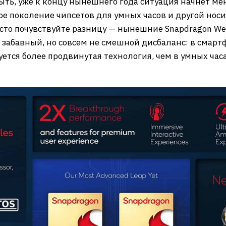
быть, уже к концу нынешнего года ситуация начнет ме
е поколение чипсетов для умных часов и другой носи
осто почувствуйте разницу — нынешние Snapdragon Wea
т забавный, но совсем не смешной дисбаланс: в смарт
уется более продвинутая технология, чем в умных часа