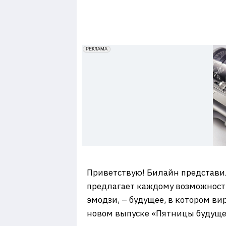
7
erid: 2VfnxxmNzs5
РЕКЛАМА
Приветствую! Билайн представил
предлагает каждому возможност
эмодзи, – будущее, в котором ви
новом выпуске «Пятницы будуще