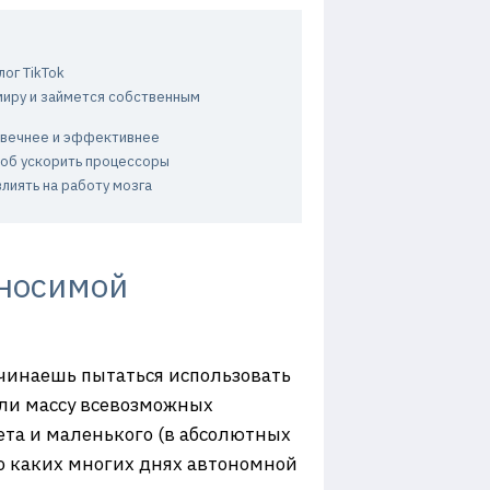
ог TikTok
 миру и займется собственным
овечнее и эффективнее
соб ускорить процессоры
лиять на работу мозга
 носимой
чинаешь пытаться использовать
али массу всевозможных
ета и маленького (в абсолютных
 о каких многих днях автономной