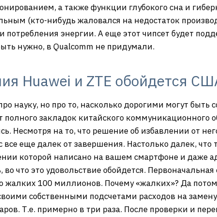
ционированием, а также функции глубокого сна и гибер
ьным (кто-нибудь жаловался на недостаток производи
 потребления энергии. А еще этот чипсет будет подд
быть нужно, в Qualcomm не придумали.
ия Huawei и ZTE обойдется СШ
ро науку, но про то, насколько дорогими могут быть
от полного закладок китайского коммуникационного 
ись. Несмотря на то, что решение об избавлении от не
с все еще далек от завершения. Настолько далек, что
брении которой написано на вашем смартфоне и даже 
 во что это удовольствие обойдется. Первоначальная 
о жалких 100 миллионов. Почему «жалких»? Да потому
 своими собственными подсчетами расходов на замену
ров. Т.е. примерно в три раза. После проверки и пер