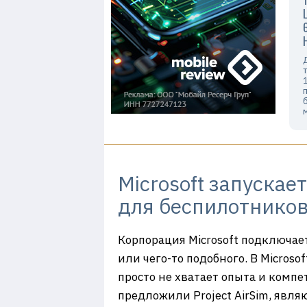
Microsoft запуска
для беспилотнико
Корпорация Microsoft подключает
или чего-то подобного. В Microso
просто не хватает опыта и компе
предложили Project AirSim, явл