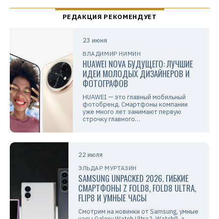
23 июня
ВЛАДИМИР НИМИН
HUAWEI NOVA БУДУЩЕГО: ЛУЧШИЕ
ИДЕИ МОЛОДЫХ ДИЗАЙНЕРОВ И
ФОТОГРАФОВ
HUAWEI — это главный мобильный
фотобренд. Смартфоны компании
уже много лет занимают первую
строчку главного…
22 июля
ЭЛЬДАР МУРТАЗИН
SAMSUNG UNPACKED 2026. ГИБКИЕ
СМАРТФОНЫ Z FOLD8, FOLD8 ULTRA,
FLIP8 И УМНЫЕ ЧАСЫ
Смотрим на новинки от Samsung, умные
часы Galaxy Watch Ultra2, Watch9, а