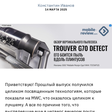
Константин Иванов
14 МАРТА 2025
erid: 2VfnxxmNzs5
РЕКЛАМА
Приветствую! Прошлый выпуск получился
целиком посвященным технологиям, которые
показали на MWC, что оказалось целиком к
лучшему. А все по причине того, что
выглядевшие еще в четверг вечером почти