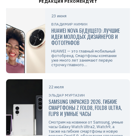
23 июня
ВЛАДИМИР НИМИН
HUAWEI NOVA БУДУЩЕГО: ЛУЧШИЕ
ИДЕИ МОЛОДЫХ ДИЗАЙНЕРОВ И
ФОТОГРАФОВ
HUAWEI — это главный мобильный
фотобренд. Смартфоны компании
уже много лет занимают первую
строчку главного…
22 июля
ЭЛЬДАР МУРТАЗИН
SAMSUNG UNPACKED 2026. ГИБКИЕ
СМАРТФОНЫ Z FOLD8, FOLD8 ULTRA,
FLIP8 И УМНЫЕ ЧАСЫ
Смотрим на новинки от Samsung, умные
часы Galaxy Watch Ultra2, Watch9, а
также на гибкие смартфоны и новую
версию OneUI 9, обсуждаем стратегию