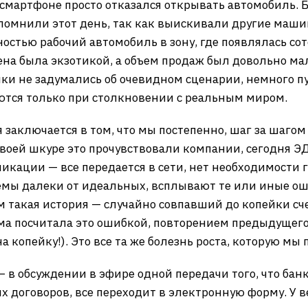
смартфоне просто отказался открывать автомобиль. 
помнили этот день, так как выискивали другие машин
остью рабочий автомобиль в зону, где появлялась сото
емена была экзотикой, а объем продаж был довольно м
чики не задумались об очевидном сценарии, немного п
ются только при столкновении с реальным миром.
заключается в том, что мы постепенно, шаг за шагом
воей шкуре это прочувствовали компании, сегодня ЭД
икации — все передается в сети, нет необходимости г
темы далеки от идеальных, всплывают те или иные ош
м такая история — случайно совпавший до копейки сч
ема посчитала это ошибкой, повторением предыдущего
 копейку!). Это все та же болезнь роста, которую мы 
— в обсуждении в эфире одной передачи того, что бан
 договоров, все переходит в электронную форму. У 