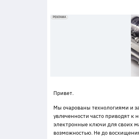
7
erid: 2VfnxxmNzs5
РЕКЛАМА
Привет.
Мы очарованы технологиями и за
увлеченности часто приводят к 
электронные ключи для своих ма
возможностью. Не до восхищения 