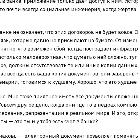
а в банке, приложение только дает доступ к ним. Исто
то почти всегда социальная инженерия, когда жертва
нке не означает, что этих договоров не будет вовсе.
вязь, которые давно не присылают на бумаге. От изме
Понятно, что возможен сбой, когда пострадает инфраст
столько маловероятная, что думать о ней сложно, ту
ое, должны отсутствовать те или иные копии данных
вас всегда есть ваша копия документов, они заверены
арии, готовимся к худшему. Хорошо, что это худшее 
но. Мне тоже приятнее иметь все документы сложенн
овсем другое дело, когда они где-то в недрах компью
ования, репрезентации в реальном мире. И это, откр
ты — это ты и у тебя есть счет в банке?
аковы — электронный документ позволяет поменять в