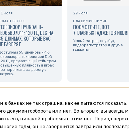
31 июля
29 июля
РОМАН БЕЛЫХ
ВЛАДИМИР НИМИН
ТЕЛЕВИЗОР HYUNDAI H-
ПОСМОТРИТЕ, ВОТ
LED65BU7011: 120 ГЦ DLG НА
7 ГЛАВНЫХ ГАДЖЕТОВ ИЮЛЯ
65 ДЮЙМАХ, КОТОРЫЕ ВАС
Умный матрас, ноутбук,
НЕ РАЗОРЯТ
видеорегистратор и другие
гаджеты.
Доступный 65-дюймовый 4K-
телевизор с технологией DLG
120 Гц, предлагающий геймерам
повышенную плавность в играх
без переплаты за дорогую
матрицу.
в банках не так страшна, как ее пытаются показать.
го документооборота или нет. Во-вторых, вы всегда 
рить его, никакой проблемы с этим нет. Период пере
ногие годы, он не завершится завтра или послезавтр