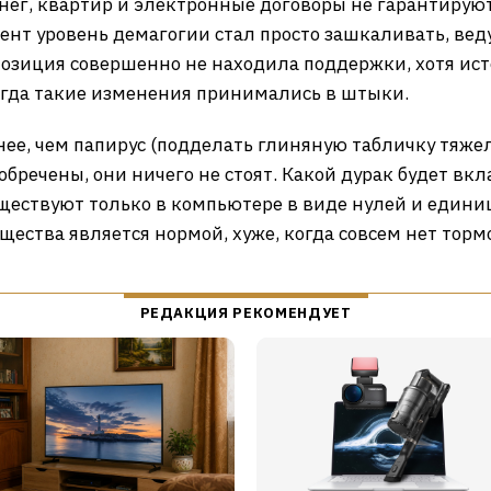
енег, квартир и электронные договоры не гарантирую
мент уровень демагогии стал просто зашкаливать, вед
зиция совершенно не находила поддержки, хотя истор
егда такие изменения принимались в штыки.
е, чем папирус (подделать глиняную табличку тяжел
обречены, они ничего не стоят. Какой дурак будет вк
уществуют только в компьютере в виде нулей и едини
бщества является нормой, хуже, когда совсем нет тор