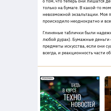
о том, что теперь они лишатся д
только на бумаге. В какой-то мо
невозможной экзальтации. Моя по
происходило неоднократно и вс
Глиняные таблички были надежне
любой дурак). Бумажные деньги 
предметы искусства, если они с
всегда, и реакционность части о