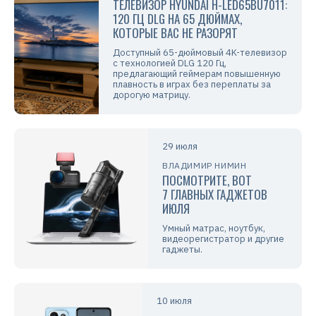
ТЕЛЕВИЗОР HYUNDAI H-LED65BU7011:
120 ГЦ DLG НА 65 ДЮЙМАХ,
КОТОРЫЕ ВАС НЕ РАЗОРЯТ
Доступный 65-дюймовый 4K-телевизор
с технологией DLG 120 Гц,
предлагающий геймерам повышенную
плавность в играх без переплаты за
дорогую матрицу.
29 июля
ВЛАДИМИР НИМИН
ПОСМОТРИТЕ, ВОТ
7 ГЛАВНЫХ ГАДЖЕТОВ
ИЮЛЯ
Умный матрас, ноутбук,
видеорегистратор и другие
гаджеты.
10 июля