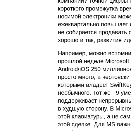
компаний? Точной цифры н
короткого промежутка вре
носимой электроники может
ежеквартально повышает ст
не собирается продавать 
хорошо и так, развитие ид
Например, можно вспомни
прошлой неделе Microsoft
Android/iOS 250 миллионо
просто много, а чертовски
которыми владеет SwiftKey
необычного. Тот же Т9 уме
поддерживает непрерывный
в худшую сторону. В Micr
этой клавиатуры, а не сам
этой сделке. Для MS важно