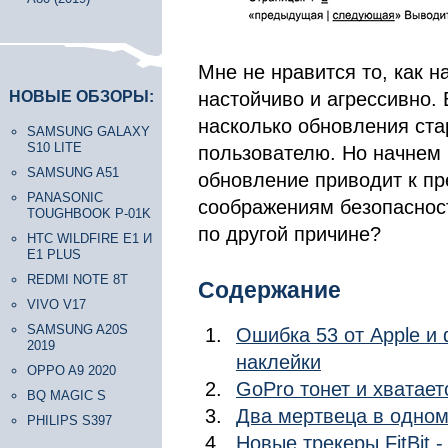
Мне не нравится то, как 
НОВЫЕ ОБЗОРЫ:
настойчиво и агрессивно.
насколько обновления ста
SAMSUNG GALAXY
S10 LITE
пользователю. Но начнем 
SAMSUNG A51
обновление приводит к п
PANASONIC
соображениям безопасност
TOUGHBOOK P-01K
по другой причине?
HTC WILDFIRE E1 И
E1 PLUS
REDMI NOTE 8T
Содержание
VIVO V17
SAMSUNG A20S
Ошибка 53 от Apple и
2019
наклейки
OPPO A9 2020
GoPro тонет и хватаетс
BQ MAGIC S
Два мертвеца в одном
PHILIPS S397
Новые трекеры FitBit -