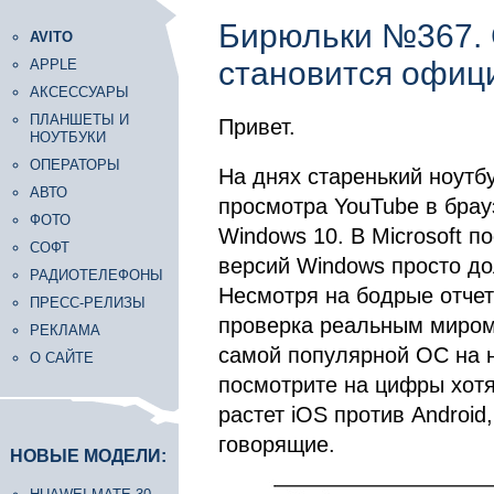
Бирюльки №367. 
AVITO
становится офи
APPLE
АКСЕССУАРЫ
ПЛАНШЕТЫ И
Привет.
НОУТБУКИ
ОПЕРАТОРЫ
На днях старенький ноутб
АВТО
просмотра YouTube в брау
ФОТО
Windows 10. В Microsoft п
СОФТ
версий Windows просто до
РАДИОТЕЛЕФОНЫ
Несмотря на бодрые отчет
ПРЕСС-РЕЛИЗЫ
проверка реальным миром 
РЕКЛАМА
самой популярной ОС на на
О САЙТЕ
посмотрите на цифры хотя
растет iOS против Android
говорящие.
НОВЫЕ МОДЕЛИ: