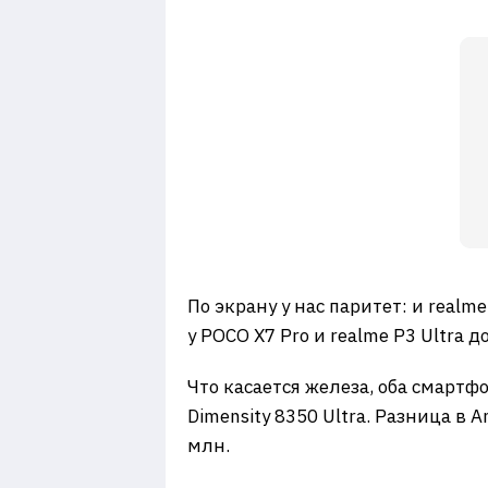
По экрану у нас паритет: и real
у POCO X7 Pro и realme P3 Ultra д
Что касается железа, оба смартф
Dimensity 8350 Ultra. Разница в 
млн.