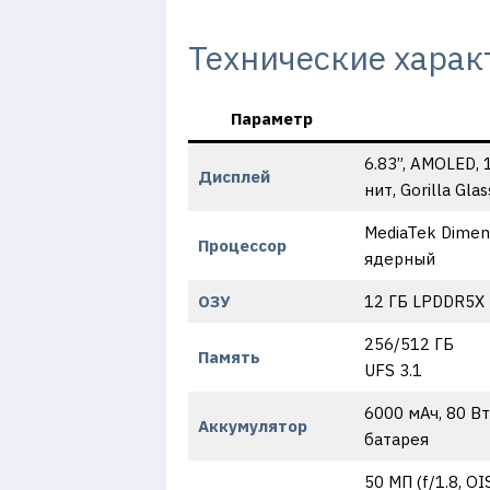
Технические харак
Параметр
6.83”, AMOLED, 
Дисплей
нит, Gorilla Gla
MediaTek Dimensi
Процессор
ядерный
ОЗУ
12 ГБ LPDDR5X
256/512 ГБ
Память
UFS 3.1
6000 мАч, 80 В
Аккумулятор
батарея
50 МП (f/1.8, O