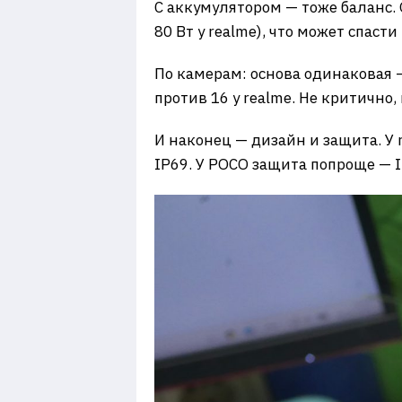
С аккумулятором — тоже баланс. 
80 Вт у realme), что может спасти
По камерам: основа одинаковая —
против 16 у realme. Не критично,
И наконец — дизайн и защита. У 
IP69. У POCO защита попроще — I