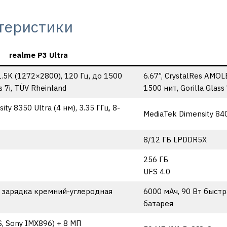
теристики
realme P3 Ultra
1.5K (1272×2800), 120 Гц, до 1500
6.67”, CrystalRes AMOL
ss 7i, TÜV Rheinland
1500 нит, Gorilla Glass
ty 8350 Ultra (4 нм), 3.35 ГГц, 8-
MediaTek Dimensity 840
8/12 ГБ LPDDR5X
256 ГБ
UFS 4.0
т зарядка кремний-углеродная
6000 мАч, 90 Вт быст
батарея
IS, Sony IMX896) + 8 МП