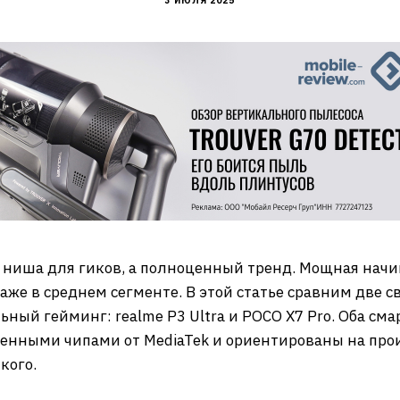
3 ИЮЛЯ 2025
ниша для гиков, а полноценный тренд. Мощная начин
аже в среднем сегменте. В этой статье сравним две 
ный гейминг: realme P3 Ultra и POCO X7 Pro. Оба см
енными чипами от MediaTek и ориентированы на про
кого.