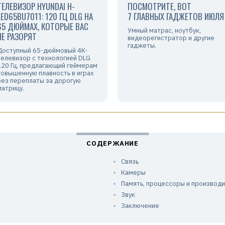
ТЕЛЕВИЗОР HYUNDAI H-
ПОСМОТРИТЕ, ВОТ
LED65BU7011: 120 ГЦ DLG НА
7 ГЛАВНЫХ ГАДЖЕТОВ ИЮЛЯ
65 ДЮЙМАХ, КОТОРЫЕ ВАС
Умный матрас, ноутбук,
НЕ РАЗОРЯТ
видеорегистратор и другие
гаджеты.
Доступный 65-дюймовый 4K-
телевизор с технологией DLG
120 Гц, предлагающий геймерам
повышенную плавность в играх
без переплаты за дорогую
матрицу.
Связь
Камеры
Память, процессоры и производ
Звук
Заключение