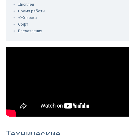
Дисплей
Время работы
«Железо»
Софт
Впечатления
Технические