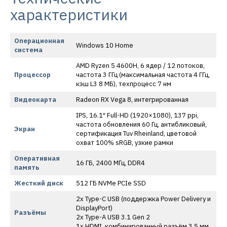
характеристики
Операционная
Windows 10 Home
система
AMD Ryzen 5 4600H, 6 ядер / 12 потоков,
Процессор
частота 3 ГГц (максимальная частота 4 ГГц,
кэш L3 8 МБ), техпроцесс 7 нм
Видеокарта
Radeon RX Vega 8, интегрированная
IPS, 16.1″ Full-HD (1920×1080), 137 ppi,
частота обновления 60 Гц, антибликовый,
Экран
сертификация Tuv Rheinland, цветовой
охват 100% sRGB, узкие рамки
Оперативная
16 ГБ, 2400 МГц, DDR4
память
Жесткий диск
512 ГБ NVMe PCIe SSD
2x Type-C USB (поддержка Power Delivery и
DisplayPort)
Разъёмы
2x Type-A USB 3.1 Gen 2
1x HDMI, комбинированный разъём 3.5 мм