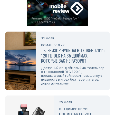
31 июля
РОМАН БЕЛЫХ
ТЕЛЕВИЗОР HYUNDAI H-LED65BU7011:
120 ГЦ DLG НА 65 ДЮЙМАХ,
КОТОРЫЕ ВАС НЕ РАЗОРЯТ
Доступный 65-дюймовый 4K-телевизор
с технологией DLG 120 Гц,
предлагающий геймерам повышенную
плавность в играх без переплаты за
дорогую матрицу.
29 июля
ВЛАДИМИР НИМИН
ПОСМОТРИТЕ, ВОТ