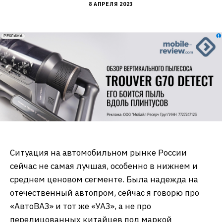
8 АПРЕЛЯ 2023
erid: 2VfnxxmNzs5
РЕКЛАМА
Ситуация на автомобильном рынке России
сейчас не самая лучшая, особенно в нижнем и
среднем ценовом сегменте. Была надежда на
отечественный автопром, сейчас я говорю про
«АвтоВАЗ» и тот же «УАЗ», а не про
перелицованных китайцев под маркой