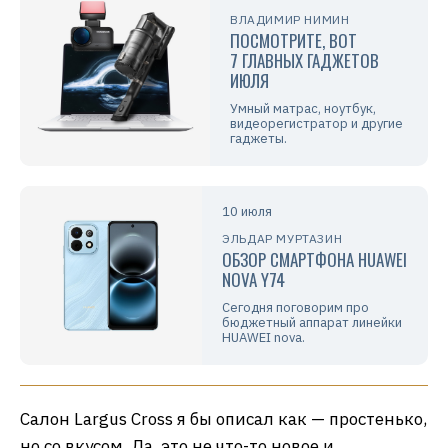
ВЛАДИМИР НИМИН
ПОСМОТРИТЕ, ВОТ
7 ГЛАВНЫХ ГАДЖЕТОВ
ИЮЛЯ
Умный матрас, ноутбук,
видеорегистратор и другие
гаджеты.
10 июля
ЭЛЬДАР МУРТАЗИН
ОБЗОР СМАРТФОНА HUAWEI
NOVA Y74
Сегодня поговорим про
бюджетный аппарат линейки
HUAWEI nova.
Салон Largus Cross я бы описал как — простенько,
но со вкусом. Да, это не что-то новое и