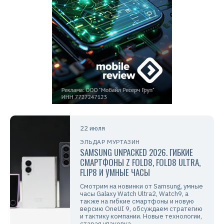
22 июля
ЭЛЬДАР МУРТАЗИН
SAMSUNG UNPACKED 2026. ГИБКИЕ
СМАРТФОНЫ Z FOLD8, FOLD8 ULTRA,
FLIP8 И УМНЫЕ ЧАСЫ
Смотрим на новинки от Samsung, умные
часы Galaxy Watch Ultra2, Watch9, а
также на гибкие смартфоны и новую
версию OneUI 9, обсуждаем стратегию
и тактику компании. Новые технологии,
старая упаковка.