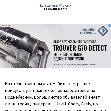
Владимир Фокин
12 НОЯБРЯ 2022
erid: 2VfnxxmNzs5
РЕКЛАМА
На отечественном автомобильном рынке
присутствует несколько производителей из
Поднебесной. Большинство обывателей знает
лишь тройку лидеров — Haval, Chery, Geely, но
есть и другие игроки, они не так заметны, но при