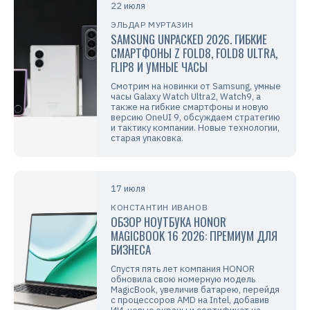
22 июля
ЭЛЬДАР МУРТАЗИН
SAMSUNG UNPACKED 2026. ГИБКИЕ
СМАРТФОНЫ Z FOLD8, FOLD8 ULTRA,
FLIP8 И УМНЫЕ ЧАСЫ
Смотрим на новинки от Samsung, умные
часы Galaxy Watch Ultra2, Watch9, а
также на гибкие смартфоны и новую
версию OneUI 9, обсуждаем стратегию
и тактику компании. Новые технологии,
старая упаковка.
17 июля
КОНСТАНТИН ИВАНОВ
ОБЗОР НОУТБУКА HONOR
MAGICBOOK 16 2026: ПРЕМИУМ ДЛЯ
БИЗНЕСА
Спустя пять лет компания HONOR
обновила свою номерную модель
MagicBook, увеличив батарею, перейдя
с процессоров AMD на Intel, добавив