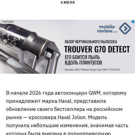
4 ИЮЛЯ
erid: 2VfnxxmNzs5
РЕКЛАМА
В начале 2026 года автоконцерн GWM, которому
принадлежит марка Haval, представила
обновление своего бестселлера на российском
рынке — кроссовера Haval Jolion. Модель
получила небольшие изменения, значимая часть
которых была внесена в полноприводную