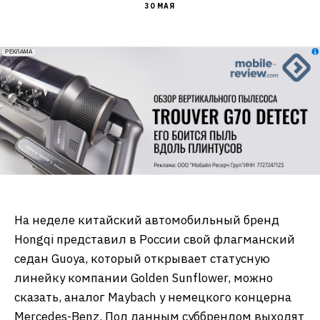
30 МАЯ
erid: 2VfnxxmNzs5
РЕКЛАМА
На неделе китайский автомобильный бренд
Hongqi представил в России свой флагманский
седан Guoya, который открывает статусную
линейку компании Golden Sunflower, можно
сказать, аналог Maybach у немецкого концерна
Mercedes-Benz. Под данным суббрендом выходят