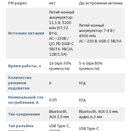
FM радио
нет
Да, встроенная антенна
Литий-ионный
aккумулятор:
11,1 В, 5200
Литий-ионный
мАч (57,72
аккумулятор: 7.4 В /
Источник питания
Втч),
4500 мАч
AC ~230В /
AC ~220 В, USB-C 5В/3А
QC, PD (USB-С
5В/3A, 9В/2A,
12В/1.5A)
16 (при 30%
5-6 (при 80%
Время работы, ч
громкости)
громкости)
Количество
режимов
6
Н/д
подсветки
Номинальный ток
0,05
Н/д
потребления, А
Bluetooth,
Bluetooth, AUX 3,5 мм,
Тип соединения
AUX 3,5 мм
аудио 6,3 мм
Тип разъёма
USB Type-C,
USB Type-C