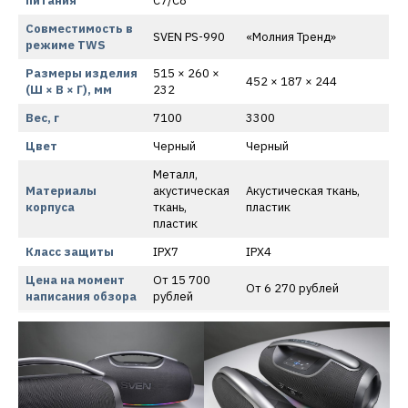
питания
С7/С8
Совместимость в
SVEN PS-990
«Молния Тренд»
режиме TWS
Размеры изделия
515 × 260 ×
452 × 187 × 244
(Ш × В × Г), мм
232
Вес, г
7100
3300
Цвет
Черный
Черный
Металл,
Материалы
акустическая
Акустическая ткань,
корпуса
ткань,
пластик
пластик
Класс защиты
IPX7
IPX4
Цена на момент
От 15 700
От 6 270 рублей
написания обзора
рублей