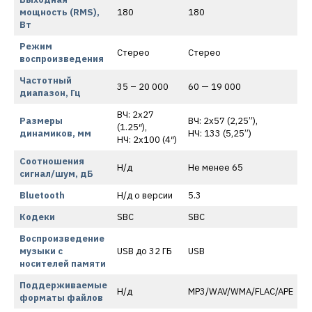
мощность (RMS),
180
180
Вт
Режим
Стерео
Стерео
воспроизведения
Частотный
35 – 20 000
60 — 19 000
диапазон, Гц
ВЧ: 2х27
Размеры
ВЧ: 2х57 (2,25”),
(1.25″),
динамиков, мм
НЧ: 133 (5,25”)
НЧ: 2х100 (4″)
Соотношения
Н/д
Не менее 65
сигнал/шум, дБ
Bluetooth
Н/д о версии
5.3
Кодеки
SBC
SBC
Воспроизведение
музыки с
USB до 32 ГБ
USB
носителей памяти
Поддерживаемые
Н/д
MP3/WAV/WMA/FLAC/APE
форматы файлов