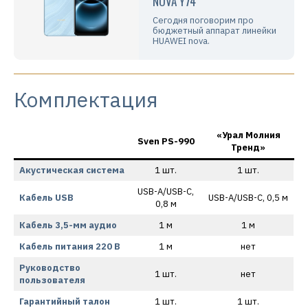
NOVA Y74
Сегодня поговорим про
бюджетный аппарат линейки
HUAWEI nova.
Комплектация
«Урал Молния
Sven PS-990
Тренд»
Акустическая система
1 шт.
1 шт.
USB-A/USB-C,
Кабель USB
USB-A/USB-C, 0,5 м
0,8 м
Кабель 3,5-мм аудио
1 м
1 м
Кабель питания 220 В
1 м
нет
Руководство
1 шт.
нет
пользователя
Гарантийный талон
1 шт.
1 шт.