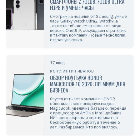
СМАРТФОНЫ Z FOLD8, FOLD8 ULTRA,
FLIP8 И УМНЫЕ ЧАСЫ
Смотрим на новинки от Samsung, умные
часы Galaxy Watch Ultra2, Watch9, а
также на гибкие смартфоны и новую
версию OneUI 9, обсуждаем стратегию
и тактику компании. Новые технологии,
старая упаковка.
17 июля
КОНСТАНТИН ИВАНОВ
ОБЗОР НОУТБУКА HONOR
MAGICBOOK 16 2026: ПРЕМИУМ ДЛЯ
БИЗНЕСА
Спустя пять лет компания HONOR
обновила свою номерную модель
MagicBook, увеличив батарею, перейдя
с процессоров AMD на Intel, добавив
ИИ, новые экраны и сертификат на
беспроблемную работу в течение 6
лет. Разбираемся, что поменялось.