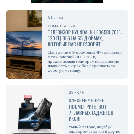
31 июля
РОМАН БЕЛЫХ
ТЕЛЕВИЗОР HYUNDAI H-LED65BU7011:
120 ГЦ DLG НА 65 ДЮЙМАХ,
КОТОРЫЕ ВАС НЕ РАЗОРЯТ
Доступный 65-дюймовый 4K-телевизор
с технологией DLG 120 Гц,
предлагающий геймерам повышенную
плавность в играх без переплаты за
дорогую матрицу.
29 июля
ВЛАДИМИР НИМИН
ПОСМОТРИТЕ, ВОТ
7 ГЛАВНЫХ ГАДЖЕТОВ
ИЮЛЯ
Умный матрас, ноутбук,
видеорегистратор и другие