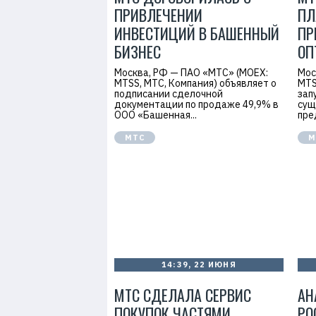
7
ПРИВЛЕЧЕНИИ
ПЛ
ИНВЕСТИЦИЙ В БАШЕННЫЙ
ПР
БИЗНЕС
ОП
Москва, РФ — ПАО «МТС» (MOEX:
Мос
MTSS, МТС, Компания) объявляет о
MTS
подписании сделочной
зап
документации по продаже 49,9% в
сущ
ООО «Башенная...
пре
МТС
М
14:39, 22 ИЮНЯ
МТС СДЕЛАЛА СЕРВИС
АН
ПОКУПОК ЧАСТЯМИ
РО