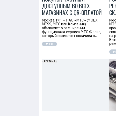
ДОСТУПНЫМ ВО ВСЕХ
РЕ
МАГАЗИНАХ C QR-ОПЛАТОЙ
СК
Москва, РФ — ПАО «МТС» (MOEX:
Мос
MTSS, МТС или Компания)
MTS
объявляет о расширении
про
функционала сервиса МТС Флекс,
скл
который позволяет оплачивать...
на 
В я
рек
МТС
М
erid: 2VfnxxmNzs5
РЕКЛАМА