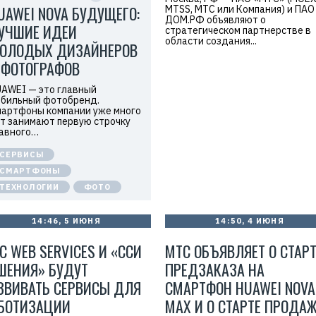
UAWEI NOVA БУДУЩЕГО:
I
MTSS, МТС или Компания) и ПАО
О
D
ДОМ.РФ объявляют о
О
УЧШИЕ ИДЕИ
О
стратегическом партнерстве в
«
области создания...
ОЛОДЫХ ДИЗАЙНЕРОВ
Т
е
 ФОТОГРАФОВ
х
к
AWEI — это главный
о
м
бильный фотобренд.
п
артфоны компании уже много
а
т занимают первую строчку
н
авного…
и
я
СЕРВИСЫ
Х
у
СМАРТФОНЫ
а
ТЕХНОЛОГИИ
ФОТО
в
э
й
»
14:46, 5 ИЮНЯ
14:50, 4 ИЮНЯ
И
Н
С WEB SERVICES И «ССИ
МТС ОБЪЯВЛЯЕТ О СТАРТ
Н
:
ШЕНИЯ» БУДУТ
ПРЕДЗАКАЗА НА
7
7
ЗВИВАТЬ СЕРВИСЫ ДЛЯ
СМАРТФОН HUAWEI NOVA
1
4
БОТИЗАЦИИ
MAX И О СТАРТE ПРОДА
1
8