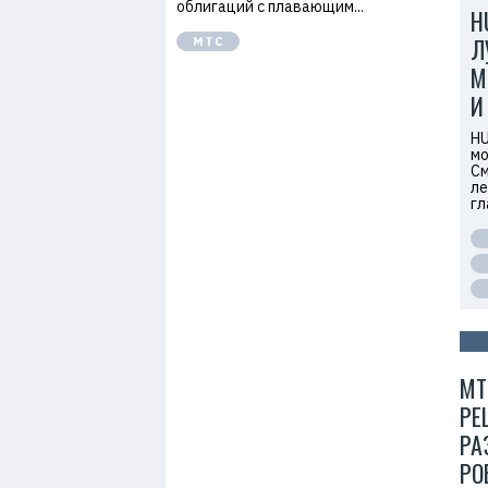
облигаций с плавающим...
H
Л
МТС
М
И
HU
мо
См
ле
гл
МТ
РЕ
РА
РО