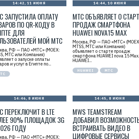
14:42, 11 ИЮНЯ
14:44, 10 ИЮНЯ
С ЗАПУСТИЛА ОПЛАТУ
МТС ОБЪЯВЛЯЕТ О СТАРТ
ВАРОВ ПО QR-КОДУ В
ПРОДАЖ СМАРТФОНА
ИПТЕ ДЛЯ
HUAWEI NOVA15 MAX
ЛЬЗОВАТЕЛЕЙ МОЙ МТС
Москва, РФ — ПАО «МТС» (MOEX
MTSS, МТС или Компания)
ква, РФ — ПАО «МТС» (MOEX:
объявляет о старте проадж
S, МТС или Компания)
смартфона HUAWEI nova 15 Max
являет о запуске оплаты
HUAWEI...
ров и услуг в Египте по...
HUAWEI
МТС
ТС
14:46, 8 ИЮНЯ
14:45, 8 ИЮНЯ
С ПЕРЕКЛЮЧИТ В LTE
MWS TEAMSTREAM
ЛЕЕ 90% ПЛОЩАДОК 3G
Р
ДОБАВИЛ ВОЗМОЖНОСТ
е
2026 ГОДУ
ВСТРАИВАТЬ ВИДЕО В
к
л
ЦИФРОВЫЕ СЕРВИСЫ
а
ква, РФ — ПАО «МТС» (MOEX:
м