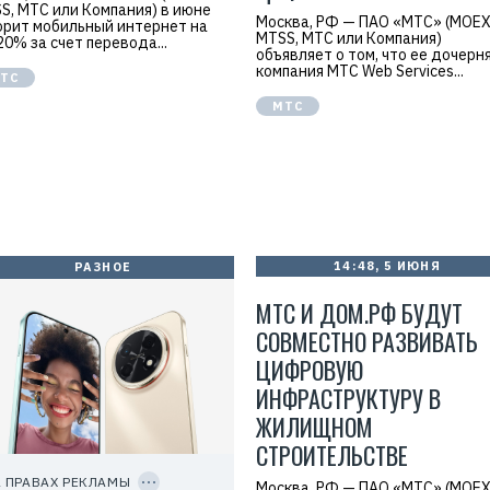
S, МТС или Компания) в июне
а
Москва, РФ — ПАО «МТС» (MOEX
орит мобильный интернет на
.
MTSS, МТС или Компания)
20% за счет перевода...
E
объявляет о том, что ее дочерн
r
компания МТС Web Services...
i
ТС
d
=
МТС
2
V
f
n
x
y
T
W
c
f
14:48, 5 ИЮНЯ
РАЗНОЕ
M
Р
МТС И ДОМ.РФ БУДУТ
е
к
СОВМЕСТНО РАЗВИВАТЬ
л
а
ЦИФРОВУЮ
м
о
ИНФРАСТРУКТУРУ В
д
а
ЖИЛИЩНОМ
т
е
СТРОИТЕЛЬСТВЕ
C
л
O
ь
P
 ПРАВАХ РЕКЛАМЫ
Москва, РФ — ПАО «МТС» (MOEX
:
Y