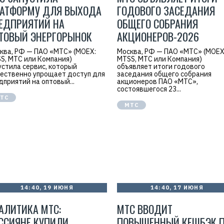
АТФОРМУ ДЛЯ ВЫХОДА
ГОДОВОГО ЗАСЕДАНИЯ
ЕДПРИЯТИЙ НА
ОБЩЕГО СОБРАНИЯ
ТОВЫЙ ЭНЕРГОРЫНОК
АКЦИОНЕРОВ-2026
ква, РФ — ПАО «МТС» (MOEX:
Москва, РФ — ПАО «МТС» (MOEX
S, МТС или Компания)
MTSS, МТС или Компания)
устила сервис, который
объявляет итоги годового
ественно упрощает доступ для
заседания общего собрания
дприятий на оптовый...
акционеров ПАО «МТС»,
состоявшегося 23...
ТС
МТС
14:40, 19 ИЮНЯ
14:40, 17 ИЮНЯ
АЛИТИКА МТС:
МТС ВВОДИТ
ССИЯНЕ КУПИЛИ
ПОВЫШЕННЫЙ КЕШБЭК 