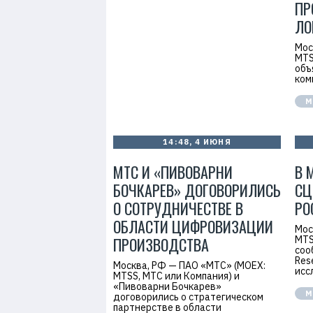
ПР
ЛО
Мос
MTS
объ
ком
М
14:48, 4 ИЮНЯ
МТС И «ПИВОВАРНИ
В 
БОЧКАРЕВ» ДОГОВОРИЛИСЬ
СЦ
О СОТРУДНИЧЕСТВЕ В
РО
ОБЛАСТИ ЦИФРОВИЗАЦИИ
Мос
ПРОИЗВОДСТВА
MTS
соо
Res
Москва, РФ — ПАО «МТС» (MOEX:
исс
MTSS, МТС или Компания) и
«Пивоварни Бочкарев»
М
договорились о стратегическом
партнерстве в области