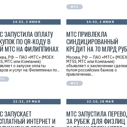
МТС
14:53, 2 ИЮНЯ
14:53, 2 ИЮНЯ
С ЗАПУСТИЛА ОПЛАТУ
МТС ПРИВЛЕКЛА
КУПОК ПО QR-КОДУ В
СИНДИЦИРОВАННЫЙ
Й МТС НА ФИЛИППИНАХ
КРЕДИТ НА 70 МЛРД РУБ
ква, РФ — ПАО «МТС» (MOEX:
Москва, РФ — ПАО «МТС» (MOEX
S, МТС или Компания)
MTSS, МТС или Компания)
являет о запуске оплаты
объявляет о заключении сделки
аров и услуг на Филиппинах по...
пулом российских банков о
привлечении...
ТС
МТС
22:11, 29 МАЯ
22:10, 28 МАЯ
С ЗАПУСКАЕТ
МТС ЗАПУСТИЛА ПЕРЕВ
СПЛАТНЫЙ ИНТЕРНЕТ И
ЗА РУБЕЖ ДЛЯ ФИЗЛИЦ 