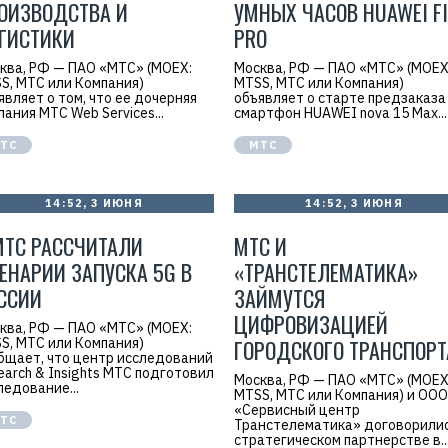
ОИЗВОДСТВА И
УМНЫХ ЧАСОВ HUAWEI FI
6
8
ГИСТИКИ
PRO
0
4
ква, РФ — ПАО «МТС» (MOEX:
Москва, РФ — ПАО «МТС» (MOEX
S, МТС или Компания)
MTSS, МТС или Компания)
являет о том, что ее дочерняя
объявляет о старте предзаказа
пания МТС Web Services...
смартфон HUAWEI nova 15 Max...
ТС
МТС
14:52, 3 ИЮНЯ
14:52, 3 ИЮНЯ
МТС РАССЧИТАЛИ
МТС И
ЕНАРИИ ЗАПУСКА 5G В
«ТРАНСТЕЛЕМАТИКА»
ССИИ
ЗАЙМУТСЯ
ЦИФРОВИЗАЦИЕЙ
ква, РФ — ПАО «МТС» (MOEX:
S, МТС или Компания)
ГОРОДСКОГО ТРАНСПОРТ
бщает, что центр исследований
earch & Insights МТС подготовил
Москва, РФ — ПАО «МТС» (MOEX
ледование...
MTSS, МТС или Компания) и ООО
«Сервисный центр
ТС
Транстелематика» договорилис
стратегическом партнерстве в..