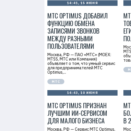
14:41, 15 ИЮНЯ
МТС OPTIMUS ДОБАВИЛ
МТ
ФУНКЦИЮ ОБМЕНА
ТО
ЗАПИСЯМИ ЗВОНКОВ
ЕГ
МЕЖДУ РАЗНЫМИ
ПО
ПОЛЬЗОВАТЕЛЯМИ
Мос
MTS
Москва, РФ — ПАО «МТС» (MOEX:
объ
MTSS, МТС или Компания)
това
объявляет о том, что умный сервис
для предпринимателей МТС
М
Optimus,...
МТС
14:43, 10 ИЮНЯ
МТС OPTIMUS ПРИЗНАН
МТ
ЛУЧШИМ ИИ-СЕРВИСОМ
БО
ДЛЯ МАЛОГО БИЗНЕСА
В 
Москва, РФ — Сервис МТС Optimus,
Мос