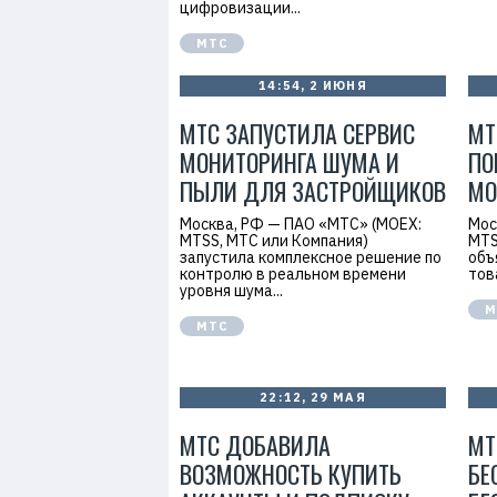
цифровизации...
МТС
14:54, 2 ИЮНЯ
МТС ЗАПУСТИЛА СЕРВИС
МТ
МОНИТОРИНГА ШУМА И
ПО
ПЫЛИ ДЛЯ ЗАСТРОЙЩИКОВ
МО
Москва, РФ — ПАО «МТС» (MOEX:
Мос
MTSS, МТС или Компания)
MTS
запустила комплексное решение по
объ
контролю в реальном времени
тов
уровня шума...
М
МТС
22:12, 29 МАЯ
МТС ДОБАВИЛА
МТ
ВОЗМОЖНОСТЬ КУПИТЬ
БЕ