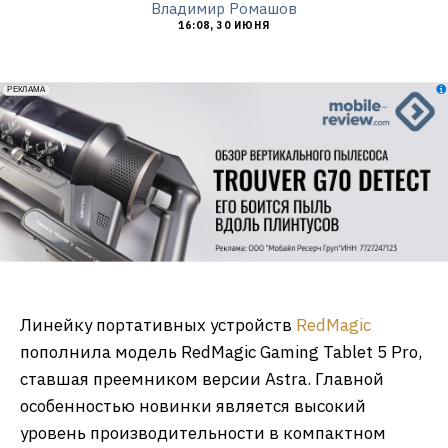
Владимир Ромашов
16:08, 30 ИЮНЯ
erid: 2VfnxxmNzs5
РЕКЛАМА
Линейку портативных устройств
RedMagic
пополнила модель RedMagic Gaming Tablet 5 Pro,
ставшая преемником версии Astra. Главной
особенностью новинки является высокий
уровень производительности в компактном