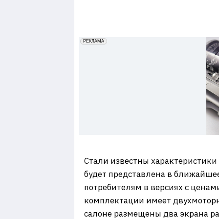
7
erid: 2VfnxxmNzs5
РЕКЛАМА
Стали известны характеристики
будет представлена в ближайшее
потребителям в версиях с ценами
комплектации имеет двухмоторну
салоне размещены два экрана р