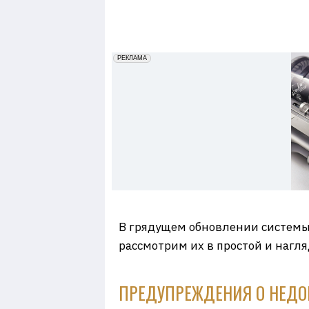
7
erid: 2VfnxxmNzs5
РЕКЛАМА
В грядущем обновлении системы 
рассмотрим их в простой и нагл
ПРЕДУПРЕЖДЕНИЯ О НЕД