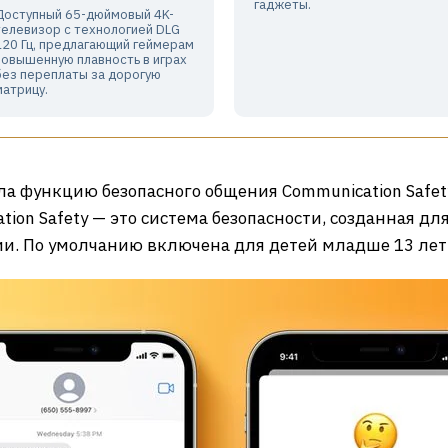
гаджеты.
Доступный 65-дюймовый 4K-
телевизор с технологией DLG
120 Гц, предлагающий геймерам
повышенную плавность в играх
без переплаты за дорогую
матрицу.
а функцию безопасного общения Communication Safety,
ion Safety — это система безопасности, созданная дл
ции. По умолчанию включена для детей младше 13 лет