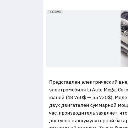
7
erid: 2VfnxxmNzs5
РЕКЛАМА
Представлен электрический вн
электромобиля Li Auto Mega. Сег
юаней (48 760$ — 55 730$). Мод
двух двигателей суммарной мощн
час, производитель заявляет, что
доступен с аккумуляторной батар