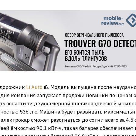
едорожник
Li Auto
i8. Модель выпущена после неудачно
одня компания запускает продажи новинки по ценам о
ель оснастили двухкамерной пневмоподвеской и силов
остью 536 л.с. Машина будет развивать максимальн
 электрокар сможет разогнаться до сотни всего за 4.5
еей ёмкостью 90.1 кВт-ч, такая батарея обеспечивае