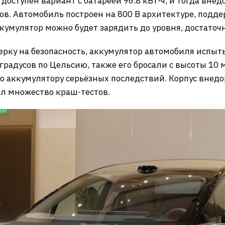
 доступен вариант с батареей 96.8 кВт-ч, и тогда вн
ов. Автомобиль построен на 800 В архитектуре, подде
ккумулятор можно будет зарядить до уровня, достаточ
верку на безопасность, аккумулятор автомобиля испыт
градусов по Цельсию, также его бросали с высоты 10 
сло аккумулятору серьёзных последствий. Корпус вне
л множество краш-тестов.