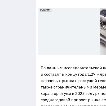
7
erid: 2VfnxxmNzs5
РЕКЛАМА
По данным исследовательской 
и составят к концу года 1.27 м
ключевых рынках, растущей гео
также ограничительными мерами 
характер, и уже в 2023 году рыно
среднегодовой прирост рынка сма