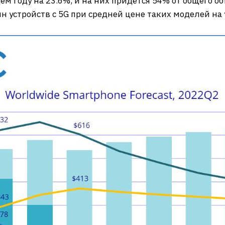
м году на 23.6%, и на них придётся 54% от общего о
н устройств с 5G при средней цене таких моделей на 