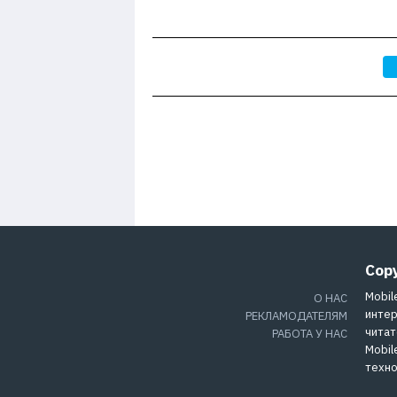
Cop
Mobil
О НАС
интер
РЕКЛАМОДАТЕЛЯМ
читат
РАБОТА У НАС
Mobil
техно