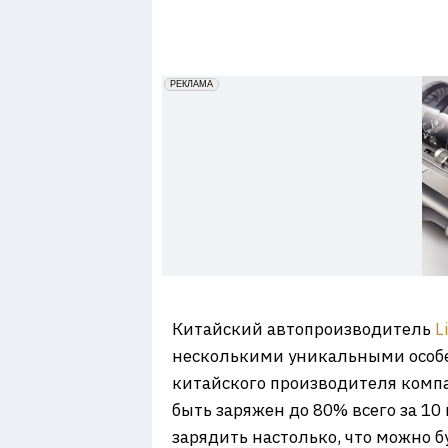
7
erid: 2VfnxxmNzs5
РЕКЛАМА
Китайский автопроизводитель
L
несколькими уникальными особен
китайского производителя компа
быть заряжен до 80% всего за 10
зарядить настолько, что можно б