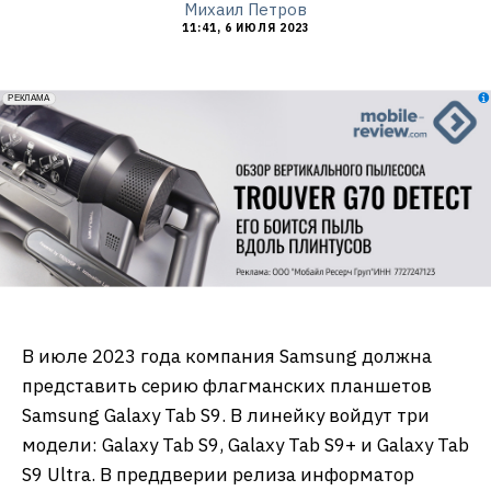
Михаил Петров
11:41, 6 ИЮЛЯ 2023
erid: 2VfnxxmNzs5
РЕКЛАМА
В июле 2023 года компания Samsung должна
представить серию флагманских планшетов
Samsung Galaxy Tab S9. В линейку войдут три
модели: Galaxy Tab S9, Galaxy Tab S9+ и Galaxy Tab
S9 Ultra. В преддверии релиза информатор