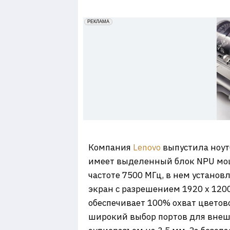
7
erid: 2VfnxxmNzs5
РЕКЛАМА
Компания
Lenovo
выпустила ноутб
имеет выделенный блок NPU мощ
частоте 7500 МГц, в нем установ
экран с разрешением 1920 х 1200
обеспечивает 100% охват цветовой
широкий выбор портов для внешн