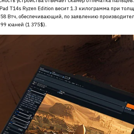
асность устройства отвечает сканер отпечатка пальце
ad T14s Ryzen Edition весит 1.3 килограмма при тол
58 Втч, обеспечивающий, по заявлению производител
99 юаней (1 375$).