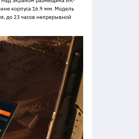
в. Над экраном размещена ИК-
щине корпуса 16.9 мм. Модель
я, до 23 часов непрерывной