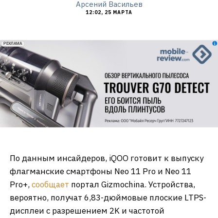
Арсений Васильев
12:02, 25 МАРТА
erid: 2VfnxxmNzs5
РЕКЛАМА
По данным инсайдеров, iQOO готовит к выпуску
флагманские смартфоны Neo 11 Pro и Neo 11
Pro+,
сообщает
портал Gizmochina. Устройства,
вероятно, получат 6,83-дюймовые плоские LTPS-
дисплеи с разрешением 2K и частотой