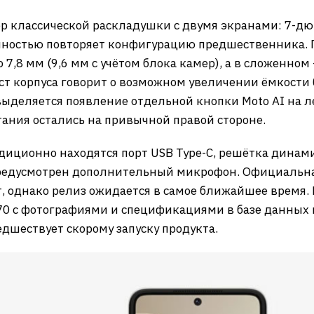
ор классической раскладушки с двумя экранами: 7
ностью повторяет конфигурацию предшественника. П
7,8 мм (9,6 мм с учётом блока камер), а в сложенном 
ст корпуса говорит о возможном увеличении ёмкости
ыделяется появление отдельной кнопки Moto AI на ле
тания остались на привычной правой стороне.
иционно находятся порт USB Type-C, решётка динами
предусмотрен дополнительный микрофон. Официальная
, однако релиз ожидается в самое ближайшее время. 
 70 с фотографиями и спецификациями в базе данных
дшествует скорому запуску продукта.