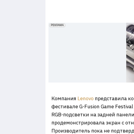
7
erid: 2VfnxxmNzs5
РЕКЛАМА
Компания
Lenovo
представила ком
фестивале G-Fusion Game Festiva
RGB-подсветки на задней панел
продемонстрировала экран с отн
Производитель пока не подтвер