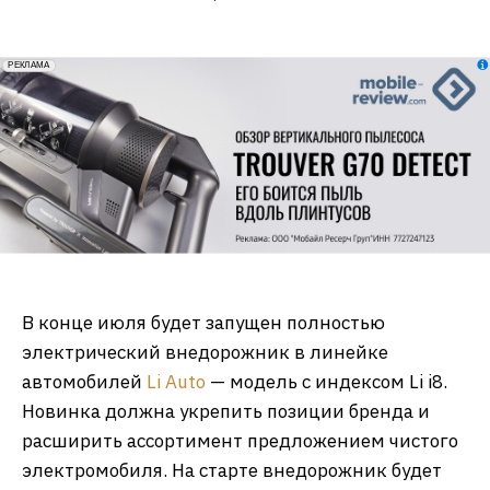
erid: 2VfnxxmNzs5
РЕКЛАМА
В конце июля будет запущен полностью
электрический внедорожник в линейке
автомобилей
Li Auto
— модель с индексом Li i8.
Новинка должна укрепить позиции бренда и
расширить ассортимент предложением чистого
электромобиля. На старте внедорожник будет