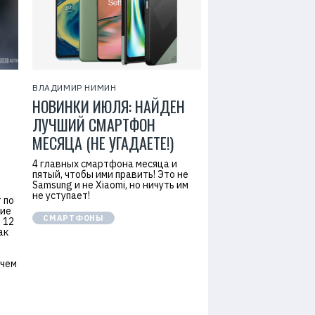
ВЛАДИМИР НИМИН
НОВИНКИ ИЮЛЯ: НАЙДЕН
ЛУЧШИЙ СМАРТФОН
МЕСЯЦА (НЕ УГАДАЕТЕ!)
4 главных смартфона месяца и
пятый, чтобы ими править! Это не
Samsung и не Xiaomi, но ничуть им
не уступает!
 по
ние
СМАРТФОНЫ
 12
ак
 чем