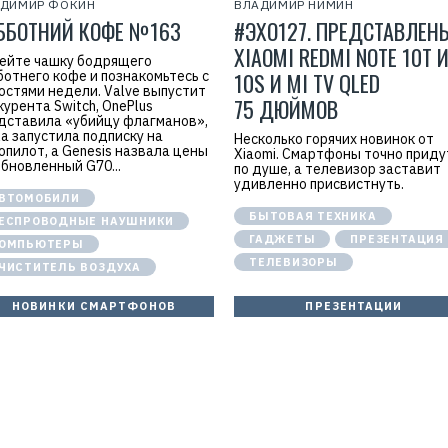
АДИМИР ФОКИН
ВЛАДИМИР НИМИН
ББОТНИЙ КОФЕ №163
#ЭХО127. ПРЕДСТАВЛЕН
XIAOMI REDMI NOTE 10T 
ейте чашку бодрящего
ботнего кофе и познакомьтесь с
10S И MI TV QLED
остями недели. Valve выпустит
75 ДЮЙМОВ
курента Switch, OnePlus
дставила «убийцу флагманов»,
la запустила подписку на
Несколько горячих новинок от
опилот, а Genesis назвала цены
Xiaomi. Смартфоны точно приду
обновленный G70...
по душе, а телевизор заставит
удивленно присвистнуть.
ВТОМОБИЛИ
БЫТОВАЯ ТЕХНИКА
ЕСПРОВОДНЫЕ НАУШНИКИ
ГАДЖЕТЫ
ПРЕЗЕНТАЦИЯ
ОМПЬЮТЕРЫ
ТЕЛЕВИЗОРЫ
ЧИСТИТЕЛЬ ВОЗДУХА
НОВИНКИ СМАРТФОНОВ
ПРЕЗЕНТАЦИИ