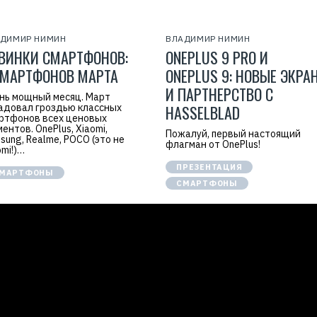
ДИМИР НИМИН
ВЛАДИМИР НИМИН
ВИНКИ СМАРТФОНОВ:
ONEPLUS 9 PRO И
СМАРТФОНОВ МАРТА
ONEPLUS 9: НОВЫЕ ЭКРА
И ПАРТНЕРСТВО С
нь мощный месяц. Март
адовал гроздью классных
HASSELBLAD
ртфонов всех ценовых
ментов. OnePlus, Xiaomi,
Пожалуй, первый настоящий
sung, Realme, POCO (это не
флагман от OnePlus!
omi!)…
ПРЕЗЕНТАЦИЯ
МАРТФОНЫ
СМАРТФОНЫ