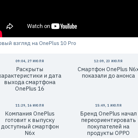
рвый взгляд на OnePlus 10 Pro
09:04, 27 ИЮЛЯ
12:09, 23 ИЮЛЯ
Раскрыты
Смартфон OnePlus N6
характеристики и дата
показали до анонса
выхода смартфона
OnePlus 16
11:29, 16 ИЮЛЯ
15:49, 1 ИЮЛЯ
Компания OnePlus
Бренд OnePlus начал
готовит к выпуску
переориентировать
доступный смартфон
покупателей на
N6x
продукты OPPO