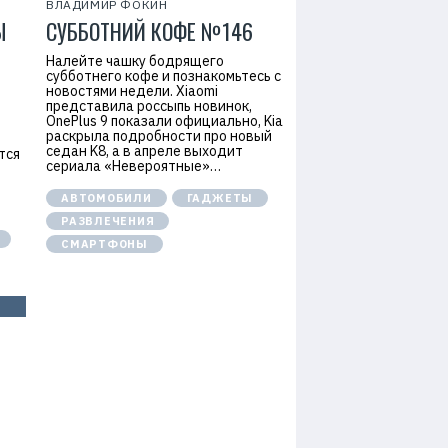
ВЛАДИМИР ФОКИН
Ы
СУББОТНИЙ КОФЕ №146
И
Налейте чашку бодрящего
субботнего кофе и познакомьтесь с
новостями недели. Xiaomi
представила россыпь новинок,
OnePlus 9 показали официально, Kia
раскрыла подробности про новый
седан K8, а в апреле выходит
тся
сериала «Невероятные»…
АВТОМОБИЛИ
ГАДЖЕТЫ
РАЗВЛЕЧЕНИЯ
СМАРТФОНЫ