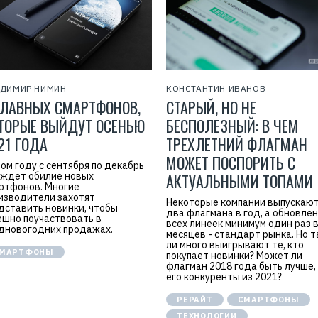
ДИМИР НИМИН
КОНСТАНТИН ИВАНОВ
ГЛАВНЫХ СМАРТФОНОВ,
СТАРЫЙ, НО НЕ
ТОРЫЕ ВЫЙДУТ ОСЕНЬЮ
БЕСПОЛЕЗНЫЙ: В ЧЕМ
21 ГОДА
ТРЕХЛЕТНИЙ ФЛАГМАН
МОЖЕТ ПОСПОРИТЬ С
том году с сентября по декабрь
 ждет обилие новых
АКТУАЛЬНЫМИ ТОПАМИ
ртфонов. Многие
изводители захотят
Некоторые компании выпускают
дставить новинки, чтобы
два флагмана в год, а обновле
ешно поучаствовать в
всех линеек минимум один раз в
дновогодних продажах.
месяцев - стандарт рынка. Но т
ли много выигрывают те, кто
МАРТФОНЫ
покупает новинки? Может ли
флагман 2018 года быть лучше,
его конкуренты из 2021?
РЕРАЙТ
СМАРТФОНЫ
ТЕХНОЛОГИИ