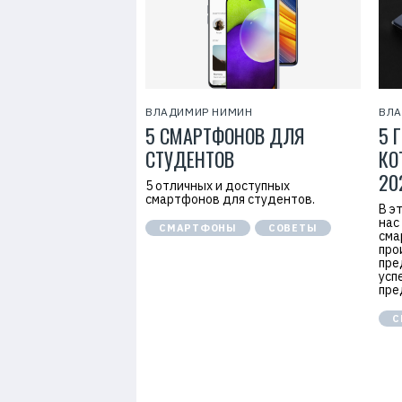
ВЛАДИМИР НИМИН
ВЛА
5 СМАРТФОНОВ ДЛЯ
5 
СТУДЕНТОВ
КО
20
5 отличных и доступных
смартфонов для студентов.
В э
нас
СМАРТФОНЫ
СОВЕТЫ
сма
про
пре
усп
пре
С