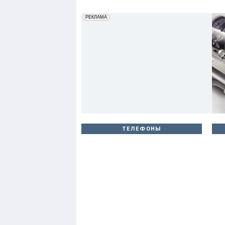
erid: 2VfnxxmNzs5
РЕКЛАМА
ТЕЛЕФОНЫ