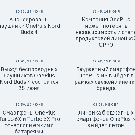
10:33, 25 ИЮНЯ
16:45, 24 ИЮНЯ
Анонсированы
Компания OnePlus
наушники OnePlus Nord
может потерять
Buds 4
независимость и стат
продуктовой линейко
OPPO
21:41, 17 ИЮНЯ
22:42, 15 ИЮНЯ
Выход беспроводных
Бюджетный смартфо
наушников OnePlus
OnePlus N6 выйдет в
Nord Buds 4 состоится
рамках свежей линейк
25 июня
бренда
12:59, 10 ИЮНЯ
08:28, 9 ИЮНЯ
Смартфоны OnePlus
Линейка бюджетных
Turbo 6X и Turbo 6X Pro
смартфонов OnePlus 
оснастили емкими
выйдет летом
батареями