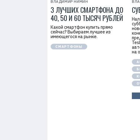
ВЛАДИМИР НИМИН
ВЛ
3 ЛУЧШИХ СМАРТФОНА ДО
СУ
40, 50 И 60 ТЫСЯЧ РУБЛЕЙ
Нал
суб
Какой смартфон купить прямо
нов
сейчас? Выбираем лучшее из
кон
имеющегося на рынке.
пре
Tes
СМАРТФОНЫ
авт
на 
А
Б
К
О