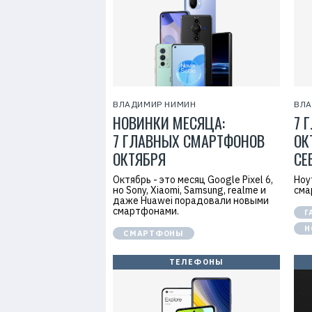
7
ВЛАДИМИР НИМИН
ВЛА
НОВИНКИ МЕСЯЦА:
7 
7 ГЛАВНЫХ СМАРТФОНОВ
ОК
ОКТЯБРЯ
СЕ
Октябрь - это месяц Google Pixel 6,
Ноу
но Sony, Xiaomi, Samsung, realme и
сма
даже Huawei порадовали новыми
смартфонами.
Г
Н
СМАРТФОНЫ
ТЕЛЕФОНЫ