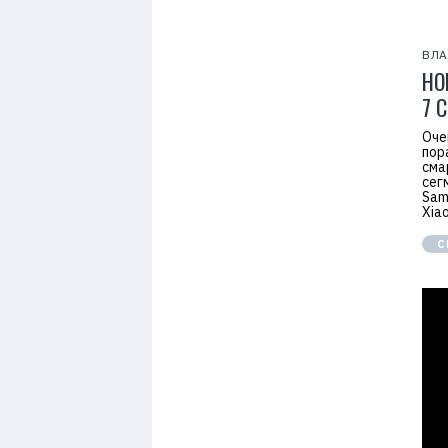
ВЛА
НО
7 
Оче
пор
сма
сег
Sam
Xia
С