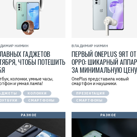
ДИМИР НИМИН
ВЛАДИМИР НИМИН
ГЛАВНЫХ ГАДЖЕТОВ
ПЕРВЫЙ ONEPLUS 9RT ОТ
ТЯБРЯ, ЧТОБЫ ПОТЕШИТЬ
OPPO: ШИКАРНЫЙ АППАР
БЯ
ЗА МИНИМАЛЬНУЮ ЦЕН
тбук, колонки, умные часы,
OnePlus представила новый
ртфон и умная лампа!
смартфон и наушники.
АДЖЕТЫ
КОЛОНКИ
ПРЕЗЕНТАЦИЯ
ОУТБУКИ
СМАРТФОНЫ
СМАРТФОНЫ
РАЗНОЕ
РАЗНОЕ